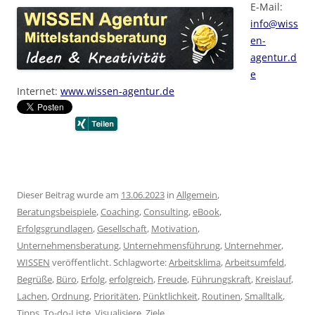
E-Mail:
info@wiss
en-
agentur.d
e
Internet:
www.wissen-agentur.de
Dieser Beitrag wurde am
13.06.2023
in
Allgemein
,
Beratungsbeispiele
,
Coaching
,
Consulting
,
eBook
,
Erfolgsgrundlagen
,
Gesellschaft
,
Motivation
,
Unternehmensberatung
,
Unternehmensführung
,
Unternehmer
,
WISSEN
veröffentlicht. Schlagworte:
Arbeitsklima
,
Arbeitsumfeld
,
Begrüße
,
Büro
,
Erfolg
,
erfolgreich
,
Freude
,
Führungskraft
,
Kreislauf
,
Lachen
,
Ordnung
,
Prioritäten
,
Pünktlichkeit
,
Routinen
,
Smalltalk
,
Tipps
,
To-do-Liste
,
Visualisiere
,
Ziele
.