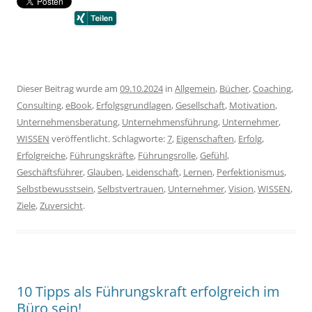
Dieser Beitrag wurde am
09.10.2024
in
Allgemein
,
Bücher
,
Coaching
,
Consulting
,
eBook
,
Erfolgsgrundlagen
,
Gesellschaft
,
Motivation
,
Unternehmensberatung
,
Unternehmensführung
,
Unternehmer
,
WISSEN
veröffentlicht. Schlagworte:
7
,
Eigenschaften
,
Erfolg
,
Erfolgreiche
,
Führungskräfte
,
Führungsrolle
,
Gefühl
,
Geschäftsführer
,
Glauben
,
Leidenschaft
,
Lernen
,
Perfektionismus
,
Selbstbewusstsein
,
Selbstvertrauen
,
Unternehmer
,
Vision
,
WISSEN
,
Ziele
,
Zuversicht
.
10 Tipps als Führungskraft erfolgreich im
Büro sein!