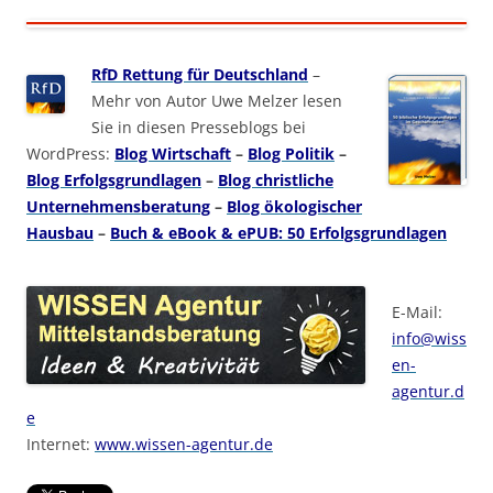
RfD Rettung für Deutschland
–
Mehr von Autor Uwe Melzer lesen
Sie in diesen Presseblogs bei
WordPress:
Blog Wirtschaft
–
Blog Politik
–
Blog Erfolgsgrundlagen
–
Blog christliche
Unternehmensberatung
–
Blog ökologischer
Hausbau
–
Buch & eBook & ePUB: 50 Erfolgsgrundlagen
E-Mail:
info@wiss
en-
agentur.d
e
Internet:
www.wissen-agentur.de