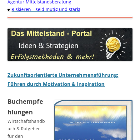
Agentur Mittelstandsberatung
Riskieren – seid mutig und stark!
Zukunftsorientierte Unternehmensführung:
Führen durch Motivation & Inspiration
Buchempfe
hlungen
Wirtschaftshandb
uch & Ratgeber
für den