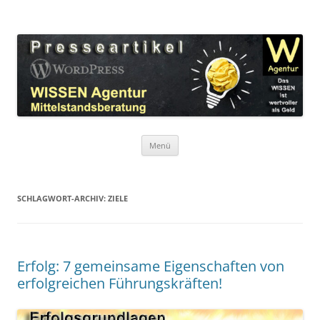
Zum
Inhalt
WordPress Presseartikel WISSEN
springen
Das WISSEN ist wertvoller als Geld!
Agentur
Menü
SCHLAGWORT-ARCHIV:
ZIELE
Erfolg: 7 gemeinsame Eigenschaften von
erfolgreichen Führungskräften!