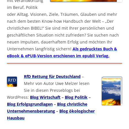
mit Verantwortung
im Beruf, Politik
oder Alltag. Visionen, Ziele, Träumen, Glauben und mehr
nach dem besten Know-how Handbuch der Welt – „Der
christlichen BIBEL!“ Sie sind mit Ihrer persönlichen und
geschäftlichen Situation nicht zufrieden? Sie suchen nach
neuen Impulsen, dauerhaftem Erfolg und möchten Ihr
Unternehmen langfristig sichern!
Als gedrucktes Buch &
eBook & ePUB-Version erschienen im epubli Verlag.
RfD Rettung für Deutschland
–
Mehr von Autor Uwe Melzer lesen
Sie in diesen Presseblogs bei
WordPress:
Blog Wirtschaft
–
Blog Politik
–
Blog Erfolgsgrundlagen
–
Blog christliche
Unternehmensberatung
–
Blog ökologischer
Hausbau