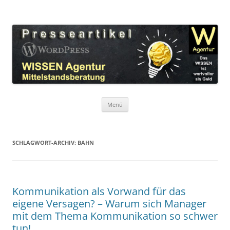
Zum
Inhalt
WordPress Presseartikel WISSEN
springen
Das WISSEN ist wertvoller als Geld!
Agentur
Menü
SCHLAGWORT-ARCHIV:
BAHN
Kommunikation als Vorwand für das
eigene Versagen? – Warum sich Manager
mit dem Thema Kommunikation so schwer
tun!