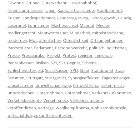
Gewinne
,
Grünen
,
Güterverkehr
,
Hauptbahnhof
,
Innenstadtplanung
,
Japan
,
Kapitalertragssteuer
,
Kopfbahnhof
,
Kosten
,
Landesparlament
,
Landesregierung
,
Landtagswahl
,
Leipzig
,
Leserbrief
,
Lohnsteuer
,
Machtwechsel
,
Mandat
,
Medien
,
mediengerecht
,
Mehrwertsteuer
,
Minderheit
,
mittelständische
,
modernen
,
Mut
,
öffentlichen
,
Öffentlichkeit
,
Ortsumgehungen
,
Parkschützer
,
Parlament
,
Personenverkehr
,
politisch
,
politisches
,
Presse
,
Presseartikel
,
Projekt
,
Protest
,
regieren
,
regionale
,
Rentenkassen
,
Risiken
,
S21
,
S21-Gegner
,
Schiene
,
Schlechtwettergeld
,
Sozialkassen
,
SPD
,
Staat
,
Standpunkt
,
Stau
,
Stimmen
,
Stuttgart
,
Stuttgart21
,
Synergieeffekten
,
Tageszeitungen
,
Umsatzsteuer
,
Umweltschädigung
,
Umweltthema
,
unterirdisch
,
unterirdischen
,
Unternehmen
,
Unternehmer
,
Verkehrsaufkommen
,
Verkehrskonzepte
,
Verkehrsnetz
,
Verkehrssituation
,
veröffentlichen
,
Verträge
,
Wahlkampfthema
,
Wahlkampfvorteile
,
wirtschaftlich
,
zukunftsorientierten
.