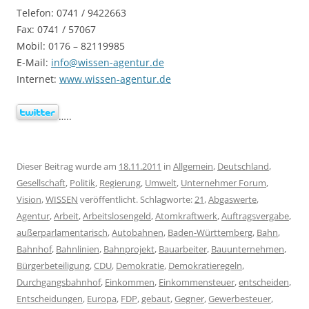
Telefon: 0741 / 9422663
Fax: 0741 / 57067
Mobil: 0176 – 82119985
E-Mail:
info@wissen-agentur.de
Internet:
www.wissen-agentur.de
…..
Dieser Beitrag wurde am
18.11.2011
in
Allgemein
,
Deutschland
,
Gesellschaft
,
Politik
,
Regierung
,
Umwelt
,
Unternehmer Forum
,
Vision
,
WISSEN
veröffentlicht. Schlagworte:
21
,
Abgaswerte
,
Agentur
,
Arbeit
,
Arbeitslosengeld
,
Atomkraftwerk
,
Auftragsvergabe
,
außerparlamentarisch
,
Autobahnen
,
Baden-Württemberg
,
Bahn
,
Bahnhof
,
Bahnlinien
,
Bahnprojekt
,
Bauarbeiter
,
Bauunternehmen
,
Bürgerbeteiligung
,
CDU
,
Demokratie
,
Demokratieregeln
,
Durchgangsbahnhof
,
Einkommen
,
Einkommensteuer
,
entscheiden
,
Entscheidungen
,
Europa
,
FDP
,
gebaut
,
Gegner
,
Gewerbesteuer
,