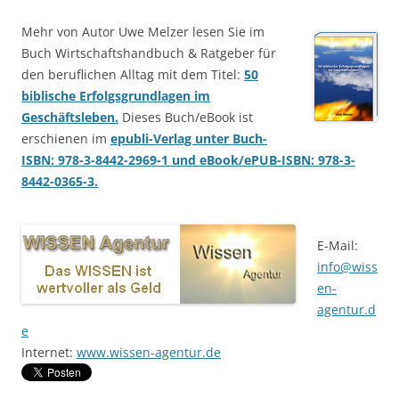
Mehr von Autor Uwe Melzer lesen Sie im
Buch Wirtschaftshandbuch & Ratgeber für
den beruflichen Alltag mit dem Titel:
50
biblische Erfolgsgrundlagen im
Geschäftsleben.
Dieses Buch/eBook ist
erschienen im
epubli-Verlag unter Buch-
ISBN: 978-3-8442-2969-1 und eBook/ePUB-ISBN: 978-3-
8442-0365-3.
E-Mail:
info@wiss
en-
agentur.d
e
Internet:
www.wissen-agentur.de