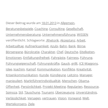
Dieser Beitrag wurde am
18.01.2013
in
Allgemein
,
Beratungsbeispiele
,
Coaching
,
Consulting
,
Gesellschaft
,
Unternehmensberatung
,
Unternehmensführung
,
WISSEN
veröffentlicht. Schlagworte:
.Rhetorik
,
Akzeptanz
,
Arbeit
,
Arbeitsalltag
,
Aufmerksamkeit
,
Azubi
,
Bahn
,
Bank
,
Börse
,
Börsengang
,
Bürokratie
,
Charakter
,
Chef
,
Deutsche
,
Eitelkeiten
,
Emotionen
,
Entfaltungsfreiheit
,
Fahrgäste
,
Fairness
,
Führung
,
Führungseigenschaft
,
Führungskräfte
,
Gauck
,
grillt
,
ICE-Waggons
,
Idee
,
Joachim
,
Kampf
,
Kommunikation
,
Konflikte
,
Kreativität
,
Krisenkommunikation
,
Kunde
,
Kündigung
,
Leitzins
,
Manager
,
manipuliert
,
MarktführerIndividualität
,
Menschen
,
Obama
,
Offenheit
,
Persönlichkeit
,
Projekt-Meeting
,
Regularien
,
Ressource
,
Spinoza
,
Stil
,
Täuschung
,
Tsunami
,
Überzeugung
,
Unverständnis
,
Verlässlichkeit
,
Versagen
,
vertrauen
,
Vision
,
Vorwand
,
Welt
,
Wertekonsens
,
Ziele
.