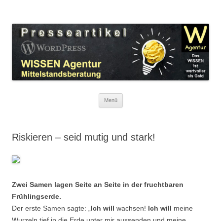
Zum
Inhalt
WordPress Presseartikel WISSEN
springen
Das WISSEN ist wertvoller als Geld!
Agentur
Menü
Riskieren – seid mutig und stark!
Zwei Samen lagen Seite an Seite in der fruchtbaren
Frühlingserde.
Der erste Samen sagte: „
Ich will
wachsen!
Ich will
meine
Wurzeln tief in die Erde unter mir aussenden und meine