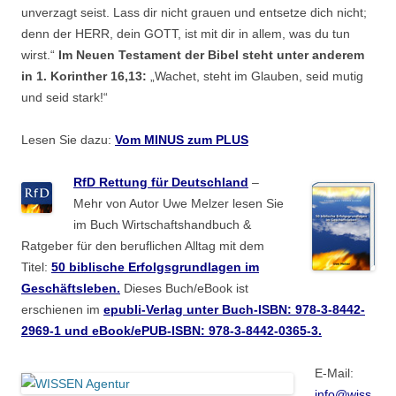
unverzagt seist. Lass dir nicht grauen und entsetze dich nicht;
denn der HERR, dein GOTT, ist mit dir in allem, was du tun
wirst.“
Im Neuen Testament der Bibel steht unter anderem
in 1. Korinther 16,13:
„Wachet, steht im Glauben, seid mutig
und seid stark!“
Lesen Sie dazu:
Vom MINUS zum PLUS
RfD Rettung für Deutschland
–
Mehr von Autor Uwe Melzer lesen Sie
im Buch Wirtschaftshandbuch &
Ratgeber für den beruflichen Alltag mit dem
Titel:
50 biblische Erfolgsgrundlagen im
Geschäftsleben.
Dieses Buch/eBook ist
erschienen im
epubli-Verlag unter Buch-ISBN: 978-3-8442-
2969-1 und eBook/ePUB-ISBN: 978-3-8442-0365-3.
E-Mail:
info@wiss