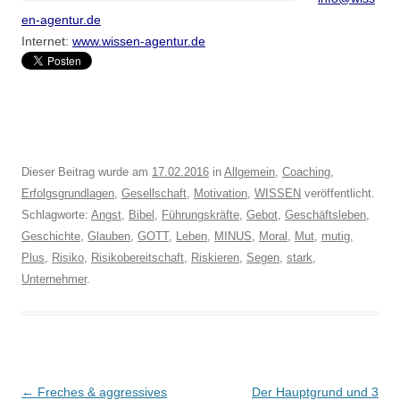
en-agentur.de
Internet:
www.wissen-agentur.de
Dieser Beitrag wurde am
17.02.2016
in
Allgemein
,
Coaching
,
Erfolgsgrundlagen
,
Gesellschaft
,
Motivation
,
WISSEN
veröffentlicht.
Schlagworte:
Angst
,
Bibel
,
Führungskräfte
,
Gebot
,
Geschäftsleben
,
Geschichte
,
Glauben
,
GOTT
,
Leben
,
MINUS
,
Moral
,
Mut
,
mutig
,
Plus
,
Risiko
,
Risikobereitschaft
,
Riskieren
,
Segen
,
stark
,
Unternehmer
.
Beitragsnavigation
←
Freches & aggressives
Der Hauptgrund und 3