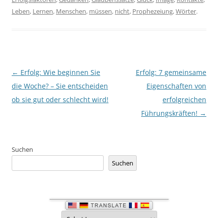
Leben
,
Lernen
,
Menschen
,
müssen
,
nicht
,
Prophezeiung
,
Wörter
.
Beitragsnavigation
←
Erfolg: Wie beginnen Sie
Erfolg: 7 gemeinsame
die Woche? – Sie entscheiden
Eigenschaften von
ob sie gut oder schlecht wird!
erfolgreichen
Führungskräften!
→
Suchen
Suchen