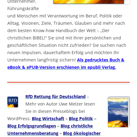
Unternehmer,
Führungskräfte
und Menschen mit Verantwortung im Beruf, Politik oder
Alltag. Visionen, Ziele, Träumen, Glauben und mehr nach
dem besten Know-how Handbuch der Welt – „Der
christlichen BIBEL!“ Sie sind mit Ihrer persönlichen und
geschäftlichen Situation nicht zufrieden? Sie suchen nach
neuen Impulsen, dauerhaftem Erfolg und möchten Ihr
Unternehmen langfristig sichern!
Als gedrucktes Buch &
eBook & ePUB-Version erschienen im epubli Verlag.
RfD Rettung für Deutschland
–
Mehr von Autor Uwe Melzer lesen
Sie in diesen Presseblogs bei
WordPress:
Blog Wirtschaft
–
Blog Politik
–
Blog Erfolgsgrundlagen
–
Blog christliche
Unternehmensberatung
–
Blog ökologischer