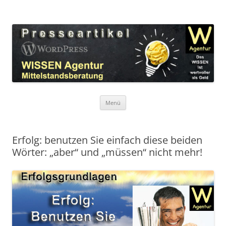
Zum
Inhalt
WordPress Presseartikel WISSEN
springen
Das WISSEN ist wertvoller als Geld!
Agentur
Menü
Erfolg: benutzen Sie einfach diese beiden
Wörter: „aber“ und „müssen“ nicht mehr!