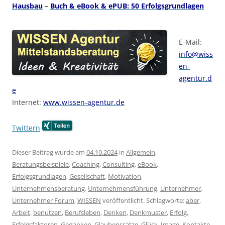
Hausbau
–
Buch & eBook & ePUB: 50 Erfolgsgrundlagen
E-Mail:
info@wiss
en-
agentur.d
e
Internet:
www.wissen-agentur.de
Twittern
Dieser Beitrag wurde am
04.10.2024
in
Allgemein
,
Beratungsbeispiele
,
Coaching
,
Consulting
,
eBook
,
Erfolgsgrundlagen
,
Gesellschaft
,
Motivation
,
Unternehmensberatung
,
Unternehmensführung
,
Unternehmer
,
Unternehmer Forum
,
WISSEN
veröffentlicht. Schlagworte:
aber
,
Arbeit
,
benutzen
,
Berufsleben
,
Denken
,
Denkmuster
,
Erfolg
,
Erfolgsfaktoren
,
Gedanken
,
Glaubenssätze
,
Glück
,
Image
,
Kontakte
,