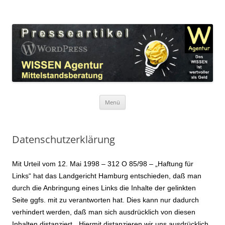
Zum
Inhalt
WordPress Presseartikel WISSEN
springen
Das WISSEN ist wertvoller als Geld!
Agentur
Menü
Datenschutzerklärung
Mit Urteil vom 12. Mai 1998 – 312 O 85/98 – „Haftung für
Links“ hat das Landgericht Hamburg entschieden, daß man
durch die Anbringung eines Links die Inhalte der gelinkten
Seite ggfs. mit zu verantworten hat. Dies kann nur dadurch
verhindert werden, daß man sich ausdrücklich von diesen
Inhalten distanziert. „Hiermit distanzieren wir uns ausdrücklich