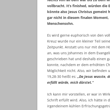
vollbracht.
It’s
finished, würden die 
könnte also Jesus Christus gemeint h
gar nicht in diesem finalen Moment, 
Menschensohn.
Es wird gerne euphorisch von den vo
Kreuz wurde nur ein kleiner Teil sein
Zeitpunkt. Anstatt uns nur mit dem H
an, was uns Johannes in dem Evangeli
geschrieben hat und deshalb einen 
konnte, nachdem er dem erhöhten Chr
Möglichkeit nicht. Also, wir befinden
19,28-30 heißt es:
„Da Jesus wusste, da
erfüllt würde, mich dürstet.“
Ich kann mir vorstellen, er war in Wirk
Schrift erfüllt wird. Also, ich hätte i
irgendeinem kühlen Erfrischungsgeträn