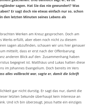
Engländer sagen. Hat Sie das nie gewundert? Was
aben? Er sagt doch nie etwas einfach nur so, schon
in den letzten Minuten seines Lebens als
llbrachten Werken am Kreuz gesprochen. Doch am
es Werks erfüllt, aber eben noch nicht zu diesem
ören sagen abzufinden, schauen wir uns hier genauer
um mitteilt, dass er erst nach der Offenbarung
ganz anderen Blick auf den Zusammenhang haben
istus begegnet ist. Matthäus und Lukas hatten diese
 uns im Johannes Evangelium. Doch bereits im Vers
ss alles vollbracht war, sagte er, damit die Schrift
lichkeit gar nicht durstig. Er sagt das nur, damit die
n dieser letzten Sekunde überhaupt kein Interesse an
k. Und ich bin überzeugt, Jesus hatte ein einziges