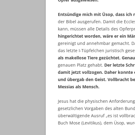
Entsündige mich mit Üsop, dass ich 
der Bibel ausgerufen. Damit die Eccl
kann, müssen alle Details des Opferp
hingerichtet worden, wäre er ein Mä
gereinigt und annehmbar gemacht. Da
das letzte I-Tüpfelchen juristisch ges
als makellose Tiere gezüchtet. Genau
genauen Platz gehabt.
Der letzte Sch
damit jetzt vollzogen. Daher konnte e
und übergab den Geist. Vollbracht be
Messias als Mensch.
Jesus hat die physischen Anforderunge
gesetzlichen Vorgaben des alten Bundes
überwältigende Ausruf „es ist vollbrach
Buch Mose (Levitikus), dem Üsop, wur