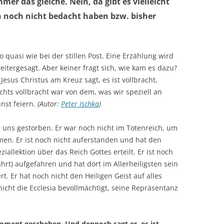
er das gleiche. Nein, da gibt es vielleicht
n noch nicht bedacht haben bzw. bisher
 quasi wie bei der stillen Post. Eine Erzählung wird
itergesagt. Aber keiner fragt sich, wie kam es dazu?
esus Christus am Kreuz sagt, es ist vollbracht,
hts vollbracht war von dem, was wir speziell an
unst feiern.
(Autor:
Peter Ischka
)
ür uns gestorben. Er war noch nicht im Totenreich, um
men. Er ist noch nicht auferstanden und hat den
iallektion über das Reich Gottes erteilt. Er ist noch
hrt) aufgefahren und hat dort im Allerheiligsten sein
rt. Er hat noch nicht den Heiligen Geist auf alles
icht die Ecclesia bevollmächtigt, seine Repräsentanz
oment geschehen. Und dennoch sagt er, es ist