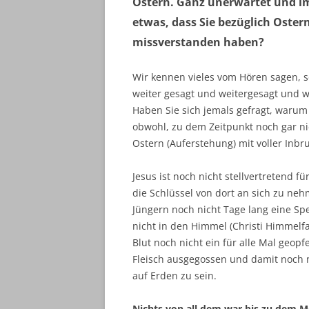
Ostern. Ganz unerwartet und imm
etwas, dass Sie bezüglich Oster
missverstanden haben?
Wir kennen vieles vom Hören sagen, so
weiter gesagt und weitergesagt und we
Haben Sie sich jemals gefragt, warum J
obwohl, zu dem Zeitpunkt noch gar nic
Ostern (Auferstehung) mit voller Inbr
Jesus ist noch nicht stellvertretend f
die Schlüssel von dort an sich zu neh
Jüngern noch nicht Tage lang eine Spez
nicht in den Himmel (Christi Himmelfa
Blut noch nicht ein für alle Mal geopfe
Fleisch ausgegossen und damit noch n
auf Erden zu sein.
Nichts von all dem war bis zu dem M