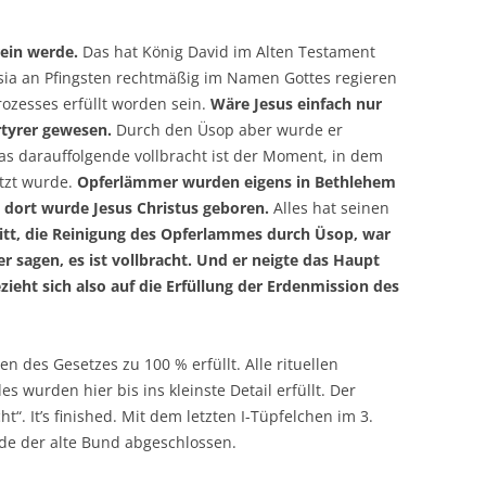
rein werde.
Das hat König David im Alten Testament
esia an Pfingsten rechtmäßig im Namen Gottes regieren
rozesses erfüllt worden sein.
Wäre Jesus einfach nur
rtyrer gewesen.
Durch den Üsop aber wurde er
s darauffolgende vollbracht ist der Moment, in dem
etzt wurde.
Opferlämmer wurden eigens in Bethlehem
 dort wurde Jesus Christus geboren.
Alles hat seinen
ritt, die Reinigung des Opferlammes durch Üsop, war
r sagen, es ist vollbracht. Und er neigte das Haupt
zieht sich also auf die Erfüllung der Erdenmission des
n des Gesetzes zu 100 % erfüllt. Alle rituellen
 wurden hier bis ins kleinste Detail erfüllt. Der
t“. It’s finished. Mit dem letzten I-Tüpfelchen im 3.
de der alte Bund abgeschlossen.