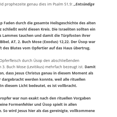
id prophezeite genau dies im Psalm 51,9:
„Entsündige
op Faden durch die gesamte Heilsgeschichte des alten
chließt wohl diesen Kreis. Die Israeliten sollten ein
es Lammes tauchen und damit die Türpfosten ihrer
 Bibel, AT, 2. Buch Mose (Exodus) 12,22. Der Üsop war
t des Blutes vom Opfertier auf das Haus übertrug.
 Opferfleisch durch Üsop den abschließenden
m 3. Buch Mose (Levitikus) mehrfach bezeugt ist.
Damit
hen, dass Jesus Christus genau in diesem Moment als
argebracht werden konnte, weil alle rituellen
In diesem Licht bedeutet, es ist vollbracht.
eropfer war nun exakt nach den rituellen Vorgaben
eine Formenfehler und Üsop spielt in allen
e. So wird Jesus hier als das gereinigte, vollkommene