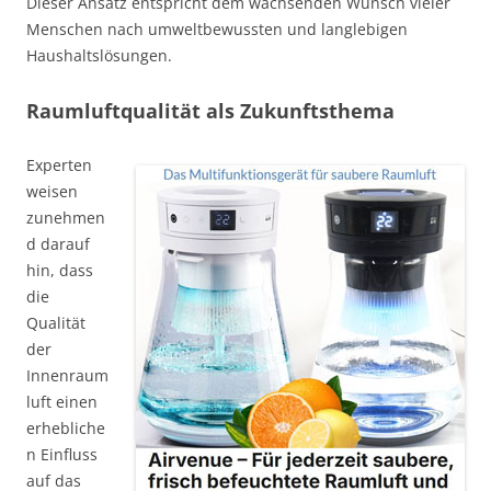
Dieser Ansatz entspricht dem wachsenden Wunsch vieler
Menschen nach umweltbewussten und langlebigen
Haushaltslösungen.
Raumluftqualität als Zukunftsthema
Experten
weisen
zunehmen
d darauf
hin, dass
die
Qualität
der
Innenraum
luft einen
erhebliche
n Einfluss
auf das