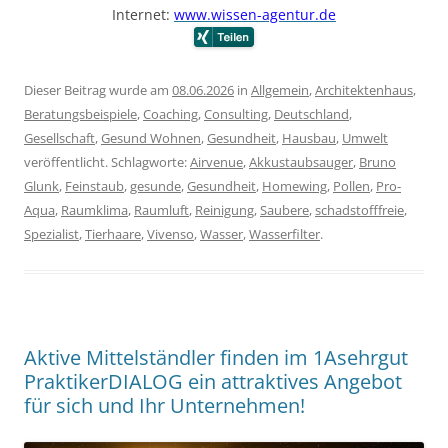
Internet:
www.wissen-agentur.de
Dieser Beitrag wurde am
08.06.2026
in
Allgemein
,
Architektenhaus
,
Beratungsbeispiele
,
Coaching
,
Consulting
,
Deutschland
,
Gesellschaft
,
Gesund Wohnen
,
Gesundheit
,
Hausbau
,
Umwelt
veröffentlicht. Schlagworte:
Airvenue
,
Akkustaubsauger
,
Bruno
Glunk
,
Feinstaub
,
gesunde
,
Gesundheit
,
Homewing
,
Pollen
,
Pro-
Aqua
,
Raumklima
,
Raumluft
,
Reinigung
,
Saubere
,
schadstofffreie
,
Spezialist
,
Tierhaare
,
Vivenso
,
Wasser
,
Wasserfilter
.
Aktive Mittelständler finden im 1Asehrgut
PraktikerDIALOG ein attraktives Angebot
für sich und Ihr Unternehmen!