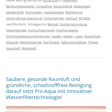
Dieser Beitrag wurde am
03.08.2026
in
Allgemein
,
Beratungsbeispiele
,
Consulting
,
Deutschland
,
Geldanlage
,
Gesellschaft
,
Immobilien
,
Kapitalanlage
,
Mittelstand
,
Unternehmensberatung
,
Unternehmer
,
Verkauf
,
WISSEN
veröffentlicht. Schlagworte:
Betrieb
,
Existenzgründung
,
Gewerbehalle
,
Hochschwarzwald
,
Holzhandwerk
,
Holzhandwerksunternehmen
,
kaufen
,
Kleiser
,
Lager
,
Maschinen
,
Material
,
Meisterbetrieb
,
Nachfolger
,
Selbstständigkeit
,
Titisee-
Neustadt
,
Werkstatt
.
Saubere, gesunde Raumluft und
gründliche, schadstofffreie Reinigung
darauf setzt Pro-Aqua mit innovativer
Wasserfiltertechnologie!