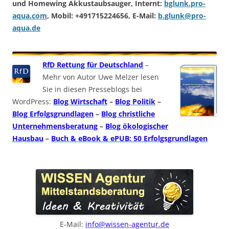
und Homewing Akkustaubsauger, Internt:
bglunk.pro-
aqua.com
, Mobil: +491715224656, E-Mail:
b.glunk@pro-
aqua.de
RfD Rettung für Deutschland
–
Mehr von Autor Uwe Melzer lesen
Sie in diesen Presseblogs bei
WordPress:
Blog Wirtschaft
–
Blog Politik
–
Blog Erfolgsgrundlagen
–
Blog christliche
Unternehmensberatung
–
Blog ökologischer
Hausbau
–
Buch & eBook & ePUB: 50 Erfolgsgrundlagen
E-Mail:
info@wissen-agentur.de