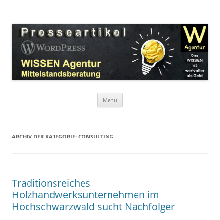
Zum
Inhalt
WordPress Presseartikel WISSEN
springen
Das WISSEN ist wertvoller als Geld!
Agentur
Menü
ARCHIV DER KATEGORIE:
CONSULTING
Traditionsreiches
Holzhandwerksunternehmen im
Hochschwarzwald sucht Nachfolger