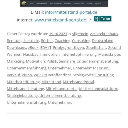
E-Mail:
info@mittelstand-portal.de
Internet:
www.mittelstand-portal.de
/
Dieser Beitrag wurde am
19.10.2023
in
Allgemein
,
Architektenhaus
,
Beratungsbeispiele
,
Bücher
,
Coaching
,
Consulting
,
Deutschland
,
Downloads
,
eBook
,
EDV-IT
,
Erfolgsgrundlagen
,
Gesellschaft
,
Gesund
Wohnen
,
Hausbau
,
Immobilien
,
Internetoptimierung
,
Manuskripte
,
Marketing
,
Motivation
,
Politik
,
Seminare
,
Unternehmensberatung
,
Unternehmensführung
,
Unternehmer
,
Unternehmer Forum
,
Verkauf
,
Vision
,
WISSEN
veröffentlicht. Schlagworte:
Consulting
,
Mitarbeiterführung
,
Mittelstand
,
Mittelstand-Portal
,
Mittelstandsberatung
,
Mittelstandsportal
,
Mitttelstandsplattform
,
Strategieberatung
,
Unternehmensberatung
,
Unternehmensführung
,
Unternehmer
.