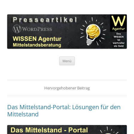
Zum
Inhalt
WordPress Presseartikel WISSEN
springen
Das WISSEN ist wertvoller als Geld!
Agentur
Menü
Hervorgehobener Beitrag
Das Mittelstand-Portal: Lösungen für den
Mittelstand