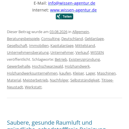
E-Mail:
info@wissen-agentur.de
Internet:
www.wissen-agentur.de
Dieser Beitrag wurde am
03.08.2026
in
Allgemein
,
Beratungsbeispiele
,
Consulting
,
Deutschland
,
Geldanlage
,
Gesellschaft
,
Immobilien
,
Kapitalanlage
,
Mittelstand
,
Unternehmensberatung
,
Unternehmer
,
Verkauf
,
WISSEN
veröffentlicht. Schlagworte:
Betrieb
,
Existenzgründung
,
Gewerbehalle
,
Hochschwarzwald
,
Holzhandwerk
,
Holzhandwerksunternehmen
,
kaufen
,
Kleiser
,
Lager
,
Maschinen
,
Material
,
Meisterbetrieb
,
Nachfolger
,
Selbstständigkeit
,
Titisee-
Neustadt
,
Werkstatt
.
Saubere, gesunde Raumluft und