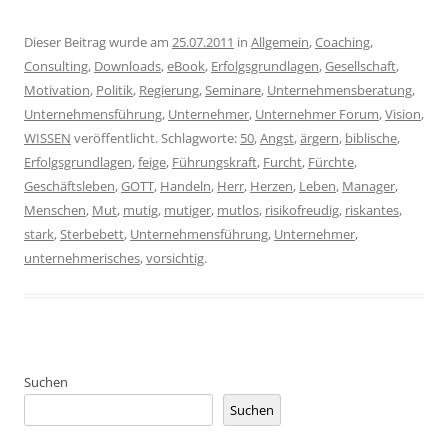
Dieser Beitrag wurde am
25.07.2011
in
Allgemein
,
Coaching
,
Consulting
,
Downloads
,
eBook
,
Erfolgsgrundlagen
,
Gesellschaft
,
Motivation
,
Politik
,
Regierung
,
Seminare
,
Unternehmensberatung
,
Unternehmensführung
,
Unternehmer
,
Unternehmer Forum
,
Vision
,
WISSEN
veröffentlicht. Schlagworte:
50
,
Angst
,
ärgern
,
biblische
,
Erfolgsgrundlagen
,
feige
,
Führungskraft
,
Furcht
,
Fürchte
,
Geschäftsleben
,
GOTT
,
Handeln
,
Herr
,
Herzen
,
Leben
,
Manager
,
Menschen
,
Mut
,
mutig
,
mutiger
,
mutlos
,
risikofreudig
,
riskantes
,
stark
,
Sterbebett
,
Unternehmensführung
,
Unternehmer
,
unternehmerisches
,
vorsichtig
.
Suchen
Suchen