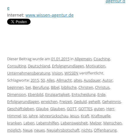
agentur.d
e
Internet:
www.wissen-agentur.de
Dieser Beitrag wurde am
01.01.2015
in
Allgemein
,
Coaching
,
Consulting
,
Deutschland
,
Erfolgsgrundlagen
,
Motivation
,
Unternehmensberatung
,
Vision
,
WISSEN
veröffentlicht.
Schlagworte:
2015
,
50
,
Alles
,
Allmacht
,
altes
,
Ausdauer
,
Autor
,
beginnen
,
bei
,
Berufung
,
Bibel
,
biblische
,
Christen
,
Christus
,
Dimension
,
Ebenbild
,
Einzigartigkeit
,
Entscheidung
,
Erde
,
Erfolgsgrundlagen
,
erreichen
,
Freizeit
,
Geduld
,
geheilt
,
Geheimnis
,
Geschäftsleben
,
Glaube
,
Glauben
,
GOTT
,
GOTTES
,
guten
,
Herr
,
Himmel
,
ist
,
Jahre
,
Jahresrückschau
,
Jesus
,
Kraft
,
Kraftquelle
,
kranken
,
Leben
,
Lebenshilfen
,
Lebensweisheit
,
Melzer
,
Menschen
,
möglich
,
Neue
,
neues
,
Neujahrsbotschaft
,
nichts
,
Offenbarung
,