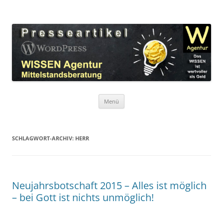
Zum
Inhalt
WordPress Presseartikel WISSEN
springen
Das WISSEN ist wertvoller als Geld!
Agentur
Menü
SCHLAGWORT-ARCHIV:
HERR
Neujahrsbotschaft 2015 – Alles ist möglich
– bei Gott ist nichts unmöglich!