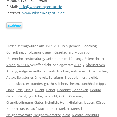
Mobil: 0176 – 82119985
E-Mail:
info@wissen-agentur.de
Internet:
www.wissen-agentur.de
…..
Dieser Beitrag wurde am
05.01.2012
in
Allgemein
,
Coaching
,
Consulting
,
Erfolgsgrundlagen
,
Gesellschaft
,
Motivation
,
Unternehmensberatung
,
Unternehmensführung
,
Unternehmer
,
Vision
,
WISSEN
veröffentlicht. Schlagworte:
2012
,
7
,
Alternativen
,
Anfang
,
Aufgabe
,
aufhören
,
aufschreiben
,
Aufstehen
,
Ausrutscher
,
Autor
,
Belastungsfähigkeit
,
Berufung
,
Bibel
,
blamiert
,
bleibt
,
Bundeskanzler
,
Bundesliga
,
christlichen
,
dream
,
Durchhaltetipps
,
Ende
,
Erde
,
Erfolg
,
Flucht
,
Gebet
,
Gedanke
,
Gedanken
,
Geduld
,
Gefahr
,
Geist
,
geistliche
,
geraucht
,
GOTT
,
Grenzen
,
Grundbedingung
,
Gutes
,
heimlich
,
Herr
,
Hinfallen
,
Joggen
,
Körper
,
Krankenkasse
,
Lauf
,
Machbarkeit
,
Melzer
,
Mensch
,
Neujahrsvorsatz
,
Neujahrsvorsätze
,
nicht
,
Nichtraucherkurs
,