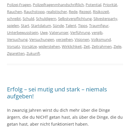
Polizei-Fragen
,
Polizeifragenmhandschriftlich
,
Potential
,
Priorität
,
Rauchen
,
Rauchstopp
,
realistischer
,
Rede
,
Rezept
,
Risikozeit
,
schreibt
,
Schuld
,
Schuldigern
,
Selbstverpflichtung
,
Silvesterparty
,
spielen
,
Start
,
Startdatum
,
Sünde
,
Talent
,
Tipps
,
Traumfigur
,
Unterbewusstsein
,
Uwe
,
Vaterunser
,
Verführung
,
vergib
,
Versuchung
,
Versuchungen
,
verzeihen
,
Visionen
,
Volksmund
,
Vorsatz
,
Vorsätze
,
widerstehen
,
Wirklichkeit
,
Zeit
,
Zeitrahmen
,
Ziele
,
Zigaretten
,
Zukunft
.
Erfolg – sei mutig und stark – niemals
aufgeben!
In zwanzig Jahren wirst du dich mehr über die Dinge
ärgern, die du NICHT getan hast, als über die Dinge, die du
getan hast, aber nicht funktioniert haben.