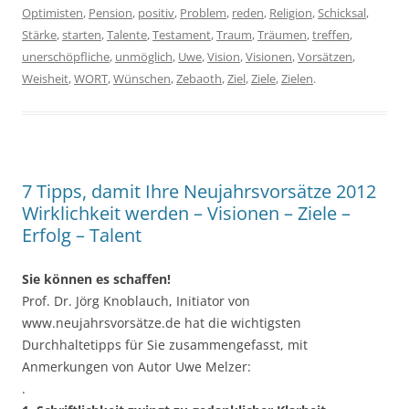
Optimisten
,
Pension
,
positiv
,
Problem
,
reden
,
Religion
,
Schicksal
,
Stärke
,
starten
,
Talente
,
Testament
,
Traum
,
Träumen
,
treffen
,
unerschöpfliche
,
unmöglich
,
Uwe
,
Vision
,
Visionen
,
Vorsätzen
,
Weisheit
,
WORT
,
Wünschen
,
Zebaoth
,
Ziel
,
Ziele
,
Zielen
.
7 Tipps, damit Ihre Neujahrsvorsätze 2012
Wirklichkeit werden – Visionen – Ziele –
Erfolg – Talent
Sie können es schaffen!
Prof. Dr. Jörg Knoblauch, Initiator von
www.neujahrsvorsätze.de hat die wichtigsten
Durchhaltetipps für Sie zusammengefasst, mit
Anmerkungen von Autor Uwe Melzer:
.