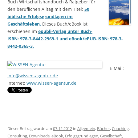
Buch Wirtschaftshandbuch & Ratgeber für
den beruflichen Alltag mit dem Titel:
50
biblische Erfolgsgrundlagen im
Geschäftsleben.
Dieses Buch/eBook ist
erschienen im
epubli-Verlag unter Buch-
ISBN: 978-3-8442-2969-1 und eBook/ePUB-ISBN: 978-3-
8442-0365-3.
E-Mail:
info@wissen-agentur.de
Internet:
www.wissen-agentur.de
Dieser Beitrag wurde am
07.12.2012
in
Allgemein
,
Bücher
,
Coaching
,
Consulting
,
Downloads
,
eBook
,
Erfolgsgrundlagen
,
Gesellschaft
,