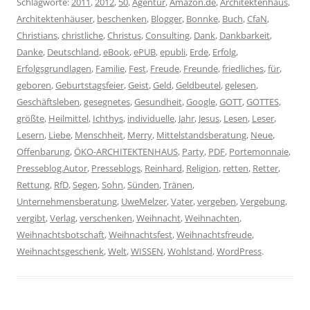
Schlagworte:
2011
,
2012
,
50
,
Agentur
,
Amazon.de
,
Architektenhaus
,
Architektenhäuser
,
beschenken
,
Blogger
,
Bonnke
,
Buch
,
CfaN
,
Christians
,
christliche
,
Christus
,
Consulting
,
Dank
,
Dankbarkeit
,
Danke
,
Deutschland
,
eBook
,
ePUB
,
epubli
,
Erde
,
Erfolg
,
Erfolgsgrundlagen
,
Familie
,
Fest
,
Freude
,
Freunde
,
friedliches
,
für
,
geboren
,
Geburtstagsfeier
,
Geist
,
Geld
,
Geldbeutel
,
gelesen
,
Geschäftsleben
,
gesegnetes
,
Gesundheit
,
Google
,
GOTT
,
GOTTES
,
größte
,
Heilmittel
,
Ichthys
,
individuelle
,
Jahr
,
Jesus
,
Lesen
,
Leser
,
Lesern
,
Liebe
,
Menschheit
,
Merry
,
Mittelstandsberatung
,
Neue
,
Offenbarung
,
ÖKO-ARCHITEKTENHAUS
,
Party
,
PDF
,
Portemonnaie
,
Presseblog.Autor
,
Presseblogs
,
Reinhard
,
Religion
,
retten
,
Retter
,
Rettung
,
RfD
,
Segen
,
Sohn
,
Sünden
,
Tränen
,
Unternehmensberatung
,
UweMelzer
,
Vater
,
vergeben
,
Vergebung
,
vergibt
,
Verlag
,
verschenken
,
Weihnacht
,
Weihnachten
,
Weihnachtsbotschaft
,
Weihnachtsfest
,
Weihnachtsfreude
,
Weihnachtsgeschenk
,
Welt
,
WISSEN
,
Wohlstand
,
WordPress
.