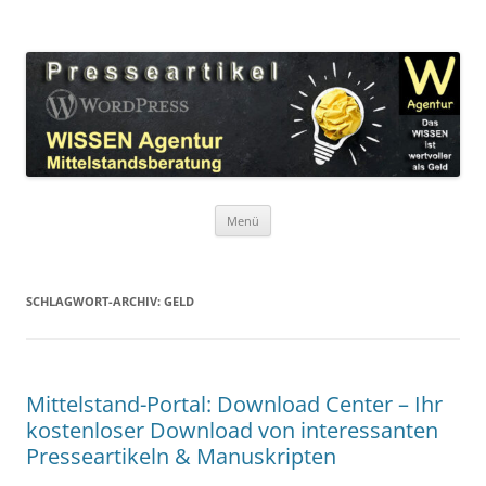
Zum
Inhalt
WordPress Presseartikel WISSEN
springen
Das WISSEN ist wertvoller als Geld!
Agentur
Menü
SCHLAGWORT-ARCHIV:
GELD
Mittelstand-Portal: Download Center – Ihr
kostenloser Download von interessanten
Presseartikeln & Manuskripten