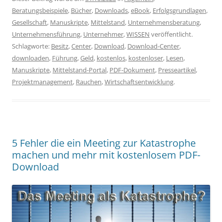
Beratungsbeispiele
,
Bücher
,
Downloads
,
eBook
,
Erfolgsgrundlagen
,
Gesellschaft
,
Manuskripte
,
Mittelstand
,
Unternehmensberatung
,
Unternehmensführung
,
Unternehmer
,
WISSEN
veröffentlicht.
Schlagworte:
Besitz
,
Center
,
Download
,
Download-Center
,
downloaden
,
Führung
,
Geld
,
kostenlos
,
kostenloser
,
Lesen
,
Manuskripte
,
Mittelstand-Portal
,
PDF-Dokument
,
Presseartikel
,
Projektmanagement
,
Rauchen
,
Wirtschaftsentwicklung
.
5 Fehler die ein Meeting zur Katastrophe
machen und mehr mit kostenlosem PDF-
Download