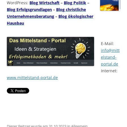
WordPress:
Blog Wirtschaft
–
Blog Politik
–
Blog Erfolgsgrundlagen
–
Blog christliche
Unternehmensberatung
–
Blog ökologischer
Hausbau
E-Mail:
info@mitt
elstand-
portal.de
Internet:
www.mittelstand-portal.de
Dieser Beitrag wurde am
31.10.2023
in
Allgemein
,