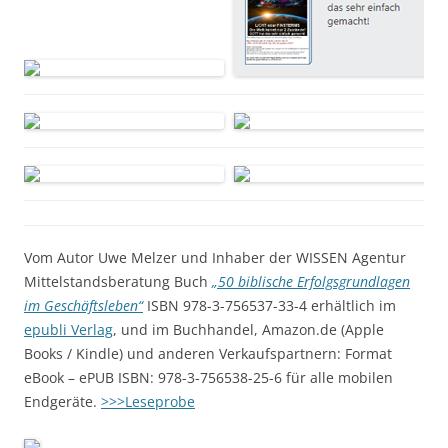
Vom Autor Uwe Melzer und Inhaber der WISSEN Agentur
Mittelstandsberatung Buch
„50 biblische Erfolgsgrundlagen
im Geschäftsleben“
ISBN 978-3-756537-33-4 erhältlich im
epubli Verlag
, und im Buchhandel, Amazon.de (Apple
Books / Kindle) und anderen Verkaufspartnern: Format
eBook – ePUB ISBN: 978-3-756538-25-6 für alle mobilen
Endgeräte.
>>>Leseprobe