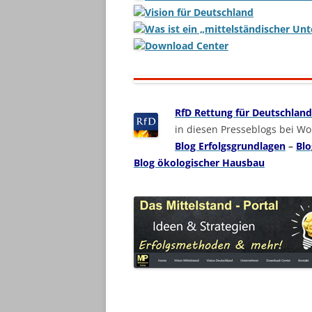
Vision für Deutschland
Was ist ein „mittelständischer Un
Download Center
RfD Rettung für Deutschland
in diesen Presseblogs bei W
Blog Erfolgsgrundlagen
–
Blo
Blog ökologischer Hausbau