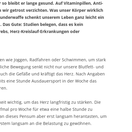
o bleibt er lange gesund. Auf Vitaminpillen, Anti-
wir getrost verzichten. Was unser Körper wirklich
Wunderwaffe schenkt unserem Leben ganz leicht ein
 Das Gute: Studien belegen, dass es kein
ebs, Herz-Kreislauf-Erkrankungen oder
ten wie Joggen, Radfahren oder Schwimmen, um stark
liche Bewegung senkt nicht nur unsere Blutfett- und
auch die Gefäße und kräftigt das Herz. Nach Angaben
eits eine Stunde Ausdauersport in der Woche das
ren.
it wichtig, um das Herz langfristig zu stärken. Die
nfmal pro Woche für etwa eine halbe Stunde zu
ch an dieses Pensum aber erst langsam herantasten, um
System langsam an die Belastung zu gewöhnen.