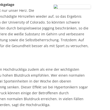
inkgelage
t nur unser Herz. Die
chädigte Hirnzellen wieder auf, so das Ergebnis
 der University of Colorado. So könnten schwere
llen durch beispielsweise Jogging beschränken, so die
riere die weiße Substanz im Gehirn und verbessere
stung sowie die Selbstbeherrschung. Trotzdem: Auf
 für die Gesundheit besser als mit Sport zu versuchen,
n Hochdruckliga zudem als eine der wichtigsten
 hohen Blutdruck empfohlen. Wer einen normalen
rei Sporteinheiten in der Woche den oberen
mHg senken. Dieser Effekt sei bei Hypertonikern sogar
ruck können einige der Betroffenen durch
en normalen Blutdruck erreichen. In vielen Fällen
rden, sagt die Hochdruckliga.