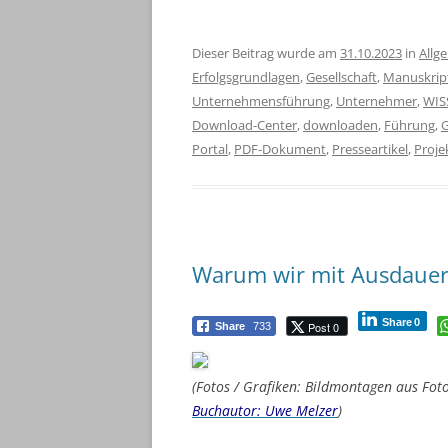
Dieser Beitrag wurde am
31.10.2023
in
Allg
Erfolgsgrundlagen
,
Gesellschaft
,
Manuskrip
Unternehmensführung
,
Unternehmer
,
WIS
Download-Center
,
downloaden
,
Führung
,
G
Portal
,
PDF-Dokument
,
Presseartikel
,
Proj
Warum wir mit Ausdauers
Share
0
Post 0
Share
733
(Fotos / Grafiken: Bildmontagen aus Fo
Buchautor: Uwe Melzer
)