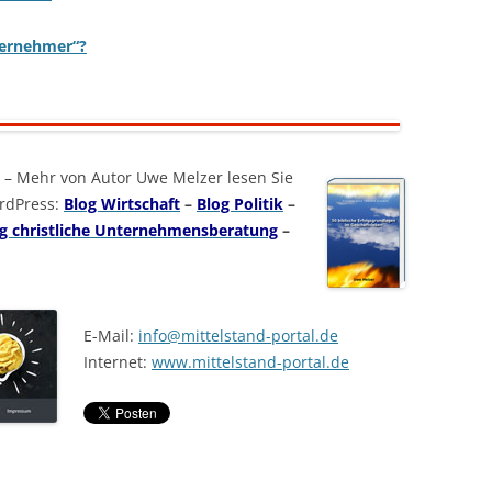
ternehmer“?
–
Mehr von Autor Uwe Melzer lesen Sie
ordPress:
Blog Wirtschaft
–
Blog Politik
–
g christliche Unternehmensberatung
–
E-Mail:
info@mittelstand-portal.de
Internet:
www.mittelstand-portal.de