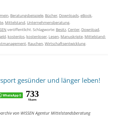
emein
,
Beratungsbeispiele
,
Bücher
,
Downloads
,
eBook
,
te
,
Mittelstand
,
Unternehmensberatung
,
SEN
veröffentlicht. Schlagworte:
Besitz
,
Center
,
Download
,
eld
,
kostenlos
,
kostenloser
,
Lesen
,
Manuskripte
,
Mittelstand-
ektmanagement
,
Rauchen
,
Wirtschaftsentwicklung
.
port gesünder und länger leben!
733
WhatsApp
0
Shares
toarchiv von WISSEN Agentur Mittelstandsberatung