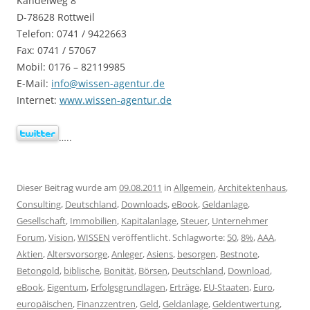
Kandelweg 8
D-78628 Rottweil
Telefon: 0741 / 9422663
Fax: 0741 / 57067
Mobil: 0176 – 82119985
E-Mail:
info@wissen-agentur.de
Internet:
www.wissen-agentur.de
…..
Dieser Beitrag wurde am
09.08.2011
in
Allgemein
,
Architektenhaus
,
Consulting
,
Deutschland
,
Downloads
,
eBook
,
Geldanlage
,
Gesellschaft
,
Immobilien
,
Kapitalanlage
,
Steuer
,
Unternehmer
Forum
,
Vision
,
WISSEN
veröffentlicht. Schlagworte:
50
,
8%
,
AAA
,
Aktien
,
Altersvorsorge
,
Anleger
,
Asiens
,
besorgen
,
Bestnote
,
Betongold
,
biblische
,
Bonität
,
Börsen
,
Deutschland
,
Download
,
eBook
,
Eigentum
,
Erfolgsgrundlagen
,
Erträge
,
EU-Staaten
,
Euro
,
europäischen
,
Finanzzentren
,
Geld
,
Geldanlage
,
Geldentwertung
,