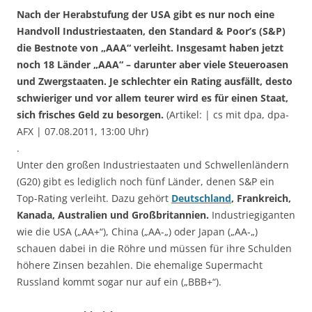
Nach der Herabstufung der USA gibt es nur noch eine
Handvoll Industriestaaten, den Standard & Poor’s (S&P)
die Bestnote von „AAA“ verleiht. Insgesamt haben jetzt
noch 18 Länder „AAA“ – darunter aber viele Steueroasen
und Zwergstaaten. Je schlechter ein Rating ausfällt, desto
schwieriger und vor allem teurer wird es für einen Staat,
sich frisches Geld zu besorgen.
(Artikel: | cs mit dpa, dpa-
AFX | 07.08.2011, 13:00 Uhr)
.
Unter den großen Industriestaaten und Schwellenländern
(G20) gibt es lediglich noch fünf Länder, denen S&P ein
Top-Rating verleiht. Dazu gehört
Deutschland
, Frankreich,
Kanada, Australien und Großbritannien.
Industriegiganten
wie die USA („AA+“), China („AA-„) oder Japan („AA-„)
schauen dabei in die Röhre und müssen für ihre Schulden
höhere Zinsen bezahlen. Die ehemalige Supermacht
Russland kommt sogar nur auf ein („BBB+“).