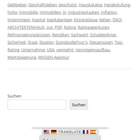
Geldgeber
,
Geschäftsleben
,
geschützt
,
Hauskatalog
,
Herabstufung
,
hohe
,
Immobilie
,
Immobilien
,
in
,
Industriestaaten
,
Inflation
,
inVermögen
,
Kapital
,
Kapitalanlage
,
Königsklasse
,
leihen
,
ÖKO-
ARCHITEKTENHAUS
,
out
,
PDF
,
Rating
,
Ratingagenturen
,
Refinanzierungskosten
,
Renditen
,
Sachwert
,
Schuldenkrise
,
Sicherheit
,
Staat
,
Staaten
,
Standard&Poor's
,
Steueroasen
,
Top-
Rating
,
Unternehme
,
USA
,
vermehrt
,
Vermögensaufbau
,
Wertsteigerung
,
WISSEN-Agentur
.
Suchen
Suchen