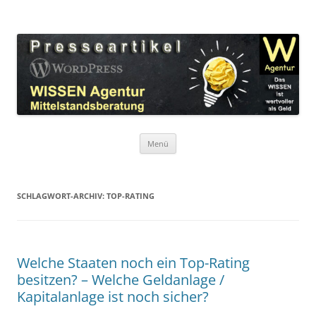
Zum
Inhalt
WordPress Presseartikel WISSEN
springen
Das WISSEN ist wertvoller als Geld!
Agentur
Menü
SCHLAGWORT-ARCHIV:
TOP-RATING
Welche Staaten noch ein Top-Rating
besitzen? – Welche Geldanlage /
Kapitalanlage ist noch sicher?