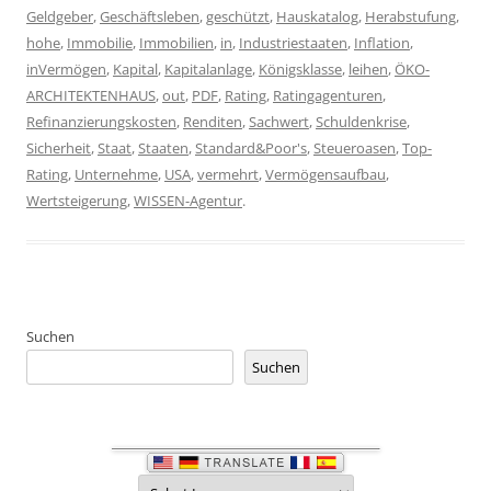
Geldgeber
,
Geschäftsleben
,
geschützt
,
Hauskatalog
,
Herabstufung
,
hohe
,
Immobilie
,
Immobilien
,
in
,
Industriestaaten
,
Inflation
,
inVermögen
,
Kapital
,
Kapitalanlage
,
Königsklasse
,
leihen
,
ÖKO-
ARCHITEKTENHAUS
,
out
,
PDF
,
Rating
,
Ratingagenturen
,
Refinanzierungskosten
,
Renditen
,
Sachwert
,
Schuldenkrise
,
Sicherheit
,
Staat
,
Staaten
,
Standard&Poor's
,
Steueroasen
,
Top-
Rating
,
Unternehme
,
USA
,
vermehrt
,
Vermögensaufbau
,
Wertsteigerung
,
WISSEN-Agentur
.
Suchen
Suchen