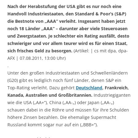
Nach der Herabstufung der USA gibt es nur noch eine
Handvoll Industriestaaten, den Standard & Poor’s (S&P)
die Bestnote von „AAA“ verleiht. Insgesamt haben jetzt
noch 18 Länder „AAA“ – darunter aber viele Steueroasen
und Zwergstaaten. Je schlechter ein Rating ausfällt, desto
schwieriger und vor allem teurer wird es für einen Staat,
sich frisches Geld zu besorgen.
(Artikel: | cs mit dpa, dpa-
AFX | 07.08.2011, 13:00 Uhr)
.
Unter den großen Industriestaaten und Schwellenländern
(G20) gibt es lediglich noch fünf Länder, denen S&P ein
Top-Rating verleiht. Dazu gehört
Deutschland
, Frankreich,
Kanada, Australien und Großbritannien.
Industriegiganten
wie die USA („AA+“), China („AA-„) oder Japan („AA-„)
schauen dabei in die Röhre und müssen für ihre Schulden
höhere Zinsen bezahlen. Die ehemalige Supermacht
Russland kommt sogar nur auf ein („BBB+“).