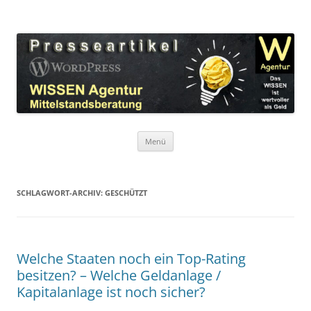
Zum
Inhalt
WordPress Presseartikel WISSEN
springen
Das WISSEN ist wertvoller als Geld!
Agentur
Menü
SCHLAGWORT-ARCHIV:
GESCHÜTZT
Welche Staaten noch ein Top-Rating
besitzen? – Welche Geldanlage /
Kapitalanlage ist noch sicher?