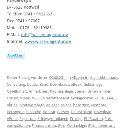
Kandelweg 8
D-78628 Rottweil
Telefon: 0741 / 9422663
Fax: 0741 / 57067
Mobil: 0176 – 82119985
E-Mail:
info@wissen-agentur.de
Internet:
www.wissen-agentur.de
…..
Dieser Beitrag wurde am
09.08.2011
in
Allgemein
,
Architektenhaus
,
Consulting
,
Deutschland
,
Downloads
,
eBook
,
Geldanlage
,
Gesellschaft
,
Immobilien
,
Kapitalanlage
,
Steuer
,
Unternehmer
Forum
,
Vision
,
WISSEN
veröffentlicht. Schlagworte:
50
,
8%
,
AAA
,
Aktien
,
Altersvorsorge
,
Anleger
,
Asiens
,
besorgen
,
Bestnote
,
Betongold
,
biblische
,
Bonität
,
Börsen
,
Deutschland
,
Download
,
eBook
,
Eigentum
,
Erfolgsgrundlagen
,
Erträge
,
EU-Staaten
,
Euro
,
europäischen
,
Finanzzentren
,
Geld
,
Geldanlage
,
Geldentwertung
,