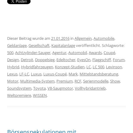
Dieser Beitrag wurde am
21.01.2016
in
Allgemein
,
Automobile
,
Geldanlage
,
Gesellschaft
,
Kapitalanlage
veröffentlicht. Schlagworte:
500
,
Achtzylinder-Sauger
,
Agentur
,
Automobil
,
Awards
,
Coupé
,
Design
,
Detroit
,
Doppelsieg
,
Edeltocher
,
EyesOn
,
Flaggschiff
,
Forum
,
Hybrid
,
Hybridfahrzeugen
,
Konzept-Studien
,
LC
,
LC 500
,
Levinson
,
Lexus
,
LF-LC
,
Luxus
,
Luxus-Coupé
,
Mark
,
Mittelstandsberatung
,
Motor
,
Multimedia-System
,
Premium
,
RCF
,
Serienmodelle
,
Show
,
Soundsystem
,
Toyota
,
V8-Saugmotor
,
Vollhybridantrieb
,
Weltpremiere
,
WISSEN
.
Börsenspekulationen mit