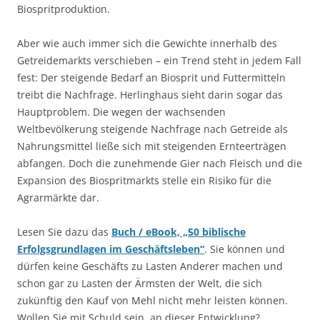
Biospritproduktion.
Aber wie auch immer sich die Gewichte innerhalb des
Getreidemarkts verschieben – ein Trend steht in jedem Fall
fest: Der steigende Bedarf an Biosprit und Futtermitteln
treibt die Nachfrage. Herlinghaus sieht darin sogar das
Hauptproblem. Die wegen der wachsenden
Weltbevölkerung steigende Nachfrage nach Getreide als
Nahrungsmittel ließe sich mit steigenden Ernteerträgen
abfangen. Doch die zunehmende Gier nach Fleisch und die
Expansion des Biospritmarkts stelle ein Risiko für die
Agrarmärkte dar.
Lesen Sie dazu das
Buch / eBook, „50 biblische
Erfolgsgrundlagen im Geschäftsleben“
. Sie können und
dürfen keine Geschäfts zu Lasten Anderer machen und
schon gar zu Lasten der Ärmsten der Welt, die sich
zukünftig den Kauf von Mehl nicht mehr leisten können.
Wollen Sie mit Schuld sein, an dieser Entwicklung?