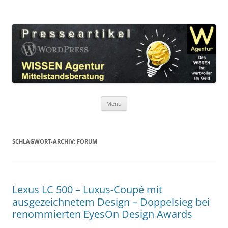
Zum
Inhalt
WordPress Presseartikel WISSEN
springen
Das WISSEN ist wertvoller als Geld!
Agentur
Menü
SCHLAGWORT-ARCHIV:
FORUM
Lexus LC 500 – Luxus-Coupé mit
ausgezeichnetem Design – Doppelsieg bei
renommierten EyesOn Design Awards