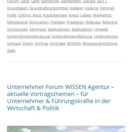
Forum
,
Geist
,
Geld
,
Gemeinde
,
Gemeinden
,
Glaube
,
GOTT
,
Grundlagen
,
Grundnahrungsmittel
,
Heiliger
,
Heilung
,
Himmel
,
Hölle
,
Ichthys
,
Jesus
,
Kapitalanlage
,
Kreuz
,
Leben
,
Marketing
,
Mittelstand
,
Motivation
,
Prediger
,
Predigten
,
Referate
,
Referent
,
Schulungen
,
Seminare
,
Spekulanten
,
Spekulation
,
Umwelt
,
Unternehmensberatung
,
Unternehmensführung
,
Unternehmer
,
Verkauf
,
Vision
,
Vortrag
,
Vorträge
,
WISSEN
,
Wissensvermittlung
,
Ziele
.
Unternehmer Forum WISSEN Agentur –
aktuelle Vortragsthemen – für
Unternehmer & Führungskräfte in der
Wirtschaft & Politik