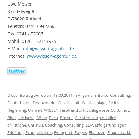
Uwe Melzer
Kandelweg 8
D-78628 Rottweil
Telefon: 0741 / 9422663
Fax: 0741 / 57067
Mobil: 0176 – 82119985
E-Mail:
info@wissen-agentur.de
Internet:
www.wissen-agentur.de
…..
Dieser Beitrag wurde am
13.09.2011
in
Allgemein
,
Börse
,
Consulting
,
Deutschland
,
Finanzmarkt
,
Gesellschaft
,
Kapitalanlage
,
Politik
,
Regierung
,
Umwelt
,
WISSEN
veröffentlicht. Schlagworte:
50
,
Armut
,
Bibel
,
biblische
,
Börse
,
Buch
,
Bücher
,
Christentum
,
christlich
,
christliche
,
Christus
,
Coaching
,
Consulting
,
EDV
,
Erfolgsrundlagen
,
Erlösung
,
Evangelisation
,
Evangelist
,
Ewiges
,
Finanzen
,
Finanzmarkt
,