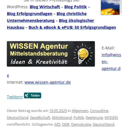
WordPress:
Blog Wirtschaft
–
Blog Politik
–
Blog Erfolgsgrundlagen
–
Blog christliche
Unternehmensberatung
–
Blog ökologischer
Hausbau
–
Buch & eBook & ePUB: 50 Erfolgsgrundlagen
E-Mail:
info@wiss
en-
agentur.d
e
Internet:
www.wissen-agentur.de
Twittern
Dieser Beitrag wurde am
19.05.2025
in
Allgemein
,
Consulting
,
Deutschland
,
Gesellschaft
,
Mittelstand
,
Politik
,
Regierung
,
WISSEN
veröffentlicht. Schlagworte:
AfD
,
DDR
,
Demokratie
,
Deutschland
,