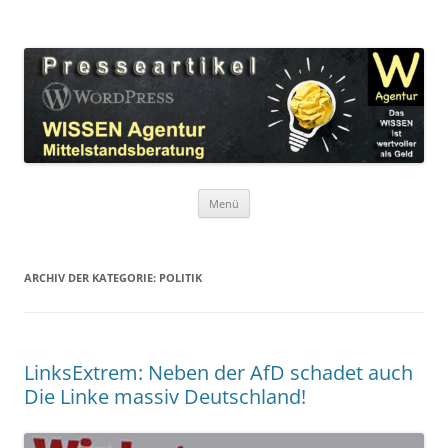
Zum
Inhalt
WordPress Presseartikel WISSEN
springen
Das WISSEN ist wertvoller als Geld!
Agentur
Menü
ARCHIV DER KATEGORIE:
POLITIK
LinksExtrem: Neben der AfD schadet auch
Die Linke massiv Deutschland!