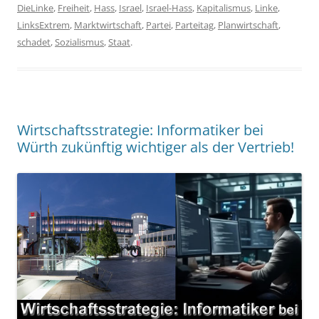
DieLinke
,
Freiheit
,
Hass
,
Israel
,
Israel-Hass
,
Kapitalismus
,
Linke
,
LinksExtrem
,
Marktwirtschaft
,
Partei
,
Parteitag
,
Planwirtschaft
,
schadet
,
Sozialismus
,
Staat
.
Wirtschaftsstrategie: Informatiker bei
Würth zukünftig wichtiger als der Vertrieb!