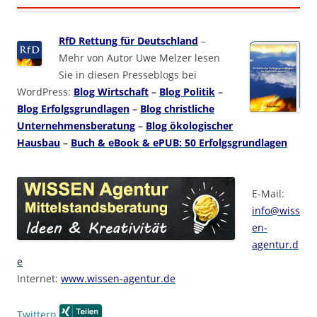
RfD Rettung für Deutschland
–
Mehr von Autor Uwe Melzer lesen
Sie in diesen Presseblogs bei
WordPress:
Blog Wirtschaft
–
Blog Politik
–
Blog Erfolgsgrundlagen
–
Blog christliche
Unternehmensberatung
–
Blog ökologischer
Hausbau
–
Buch & eBook & ePUB: 50 Erfolgsgrundlagen
E-Mail:
info@wiss
en-
agentur.d
e
Internet:
www.wissen-agentur.de
Twittern