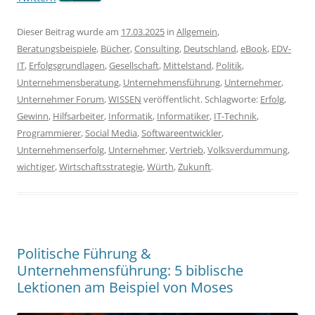
Dieser Beitrag wurde am
17.03.2025
in
Allgemein
,
Beratungsbeispiele
,
Bücher
,
Consulting
,
Deutschland
,
eBook
,
EDV-
IT
,
Erfolgsgrundlagen
,
Gesellschaft
,
Mittelstand
,
Politik
,
Unternehmensberatung
,
Unternehmensführung
,
Unternehmer
,
Unternehmer Forum
,
WISSEN
veröffentlicht. Schlagworte:
Erfolg
,
Gewinn
,
Hilfsarbeiter
,
Informatik
,
Informatiker
,
IT-Technik
,
Programmierer
,
Social Media
,
Softwareentwickler
,
Unternehmenserfolg
,
Unternehmer
,
Vertrieb
,
Volksverdummung
,
wichtiger
,
Wirtschaftsstrategie
,
Würth
,
Zukunft
.
Politische Führung &
Unternehmensführung: 5 biblische
Lektionen am Beispiel von Moses