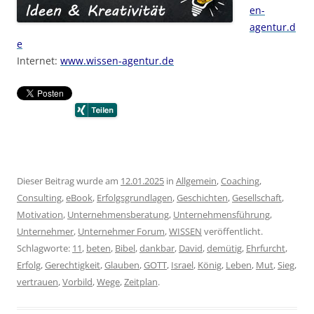
en-
agentur.d
e
Internet:
www.wissen-agentur.de
Dieser Beitrag wurde am
12.01.2025
in
Allgemein
,
Coaching
,
Consulting
,
eBook
,
Erfolgsgrundlagen
,
Geschichten
,
Gesellschaft
,
Motivation
,
Unternehmensberatung
,
Unternehmensführung
,
Unternehmer
,
Unternehmer Forum
,
WISSEN
veröffentlicht.
Schlagworte:
11
,
beten
,
Bibel
,
dankbar
,
David
,
demütig
,
Ehrfurcht
,
Erfolg
,
Gerechtigkeit
,
Glauben
,
GOTT
,
Israel
,
König
,
Leben
,
Mut
,
Sieg
,
vertrauen
,
Vorbild
,
Wege
,
Zeitplan
.