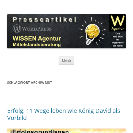
Zum
Inhalt
WordPress Presseartikel WISSEN
springen
Das WISSEN ist wertvoller als Geld!
Agentur
Menü
SCHLAGWORT-ARCHIV:
MUT
Erfolg: 11 Wege leben wie König David als
Vorbild