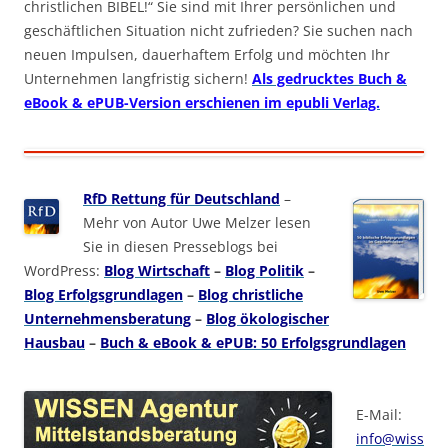
christlichen BIBEL!“ Sie sind mit Ihrer persönlichen und
geschäftlichen Situation nicht zufrieden? Sie suchen nach
neuen Impulsen, dauerhaftem Erfolg und möchten Ihr
Unternehmen langfristig sichern!
Als gedrucktes Buch &
eBook & ePUB-Version erschienen im epubli Verlag.
RfD Rettung für Deutschland
–
Mehr von Autor Uwe Melzer lesen
Sie in diesen Presseblogs bei
WordPress:
Blog Wirtschaft
–
Blog Politik
–
Blog Erfolgsgrundlagen
–
Blog christliche
Unternehmensberatung
–
Blog ökologischer
Hausbau
–
Buch & eBook & ePUB: 50 Erfolgsgrundlagen
E-Mail:
info@wiss