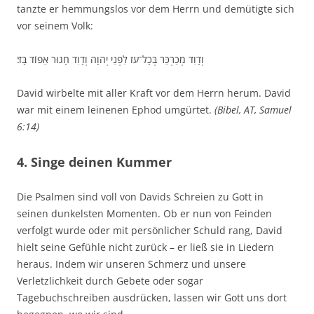
tanzte er hemmungslos vor dem Herrn und demütigte sich
vor seinem Volk:
וְדָוִד מְכַרְכֵּר בְּכָל־עֹז לִפְנֵי יְהֹוָה וְדָוִד חָגוּר אֵפוֹד בָּד׃
David wirbelte mit aller Kraft vor dem Herrn herum. David
war mit einem leinenen Ephod umgürtet.
(Bibel, AT, Samuel
6:14)
4. Singe deinen Kummer
Die Psalmen sind voll von Davids Schreien zu Gott in
seinen dunkelsten Momenten. Ob er nun von Feinden
verfolgt wurde oder mit persönlicher Schuld rang, David
hielt seine Gefühle nicht zurück – er ließ sie in Liedern
heraus. Indem wir unseren Schmerz und unsere
Verletzlichkeit durch Gebete oder sogar
Tagebuchschreiben ausdrücken, lassen wir Gott uns dort