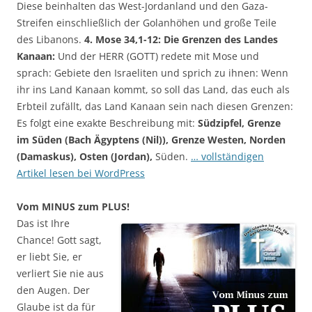
Diese beinhalten das West-Jordanland und den Gaza-
Streifen einschließlich der Golanhöhen und große Teile
des Libanons.
4. Mose 34,1-12: Die Grenzen des Landes
Kanaan:
Und der HERR (GOTT) redete mit Mose und
sprach: Gebiete den Israeliten und sprich zu ihnen: Wenn
ihr ins Land Kanaan kommt, so soll das Land, das euch als
Erbteil zufällt, das Land Kanaan sein nach diesen Grenzen:
Es folgt eine exakte Beschreibung mit:
Südzipfel, Grenze
im Süden (Bach Ägyptens (Nil))
, Grenze Westen, Norden
(Damaskus), Osten (Jordan),
Süden.
… vollständigen
Artikel lesen bei WordPress
Vom MINUS zum PLUS!
Das ist Ihre
Chance! Gott sagt,
er liebt Sie, er
verliert Sie nie aus
den Augen. Der
Glaube ist da für