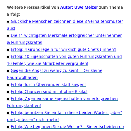
Weitere Presseartikel von
Autor: Uwe Melzer
zum Thema
Erfolg:
Glückliche Menschen zeichnen diese 8 Verhaltensmuster
aus!
Die 11 wichtigsten Merkmale erfolgreicher Unternehmer
& Führungskräfte!
Erfolg: 4 Grundregeln für wirklich gute Chefs (-innen)!
Erfolg: 10 Eigenschaften von guten Führungskräften und
10 Fehler, wie Sie Mitarbeiter vergraulen!
Gegen die Angst zu wenig zu sein! – Der kleine
Baumwollfaden
Erfolg durch Überwinden statt siegen!
Erfolg: Chancen sind nicht ohne Risiko!
Erfolg: 7 gemeinsame Eigenschaften von erfolgreichen
Führungskräften!
Erfolg: benutzen Sie einfach diese beiden Wörter: „aber“
und „müssen“ nicht mehr!
Erfolg: Wie beginnen Sie die Woche? – Sie entscheiden ob