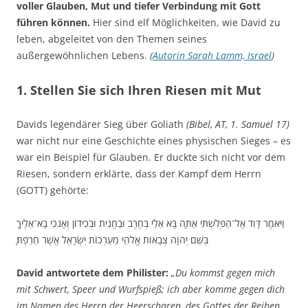
voller Glauben, Mut und tiefer Verbindung mit Gott
führen können.
Hier sind elf Möglichkeiten, wie David zu
leben, abgeleitet von den Themen seines
außergewöhnlichen Lebens.
(
Autorin Sarah Lamm, Israel
)
1. Stellen Sie sich Ihren Riesen mit Mut
Davids legendärer Sieg über Goliath
(Bibel, AT, 1. Samuel 17)
war nicht nur eine Geschichte eines physischen Sieges – es
war ein Beispiel für Glauben. Er duckte sich nicht vor dem
Riesen, sondern erklärte, dass der Kampf dem Herrn
(GOTT) gehörte:
וַיֹּאמֶר דָּוִד אֶל־הַפְּלִשְׁתִּי אַתָּה בָּא אֵלַי בְּחֶרֶב וּבַחֲנִית וּבְכִידוֹן וְאָנֹכִי בָא־אֵלֶיךָ
בְּשֵׁם יְהֹוָה צְבָאוֹת אֱלֹהֵי מַעַרְכוֹת יִשְׂרָאֵל אֲשֶׁר חֵרַפְתָּ׃
David antwortete dem Philister:
„Du kommst gegen mich
mit Schwert, Speer und Wurfspieß; ich aber komme gegen dich
im Namen des Herrn der Heerscharen, des Gottes der Reihen