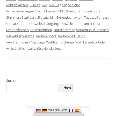
Rentenkassen
,
Risiken
,
S21
,
S21-Gegner
,
Schiene
,
Schlechtwettergeld
,
Sozialkassen
,
SPD
,
Staat
,
Standpunkt
,
Stau
,
Stimmen
,
Stuttgart
,
Stuttgart21
,
Synergieeffekten
,
Tageszeitungen
,
Umsatzsteuer
,
Umweltschädigung
,
Umweltthema
,
unterirdisch
,
unterirdischen
,
Unternehmen
,
Unternehmer
,
Verkehrsaufkommen
,
Verkehrskonzepte
,
Verkehrsnetz
,
Verkehrssituation
,
veröffentlichen
,
Verträge
,
Wahlkampfthema
,
Wahlkampfvorteile
,
wirtschaftlich
,
zukunftsorientierten
.
Suchen
Suchen