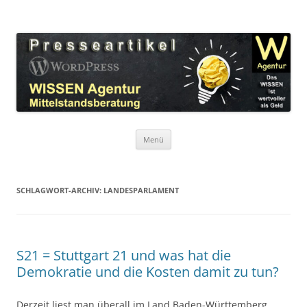
Zum
Inhalt
WordPress Presseartikel WISSEN
springen
Das WISSEN ist wertvoller als Geld!
Agentur
Menü
SCHLAGWORT-ARCHIV:
LANDESPARLAMENT
S21 = Stuttgart 21 und was hat die
Demokratie und die Kosten damit zu tun?
Derzeit liest man überall im Land Baden-Württemberg