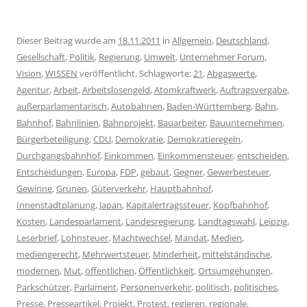
Dieser Beitrag wurde am
18.11.2011
in
Allgemein
,
Deutschland
,
Gesellschaft
,
Politik
,
Regierung
,
Umwelt
,
Unternehmer Forum
,
Vision
,
WISSEN
veröffentlicht. Schlagworte:
21
,
Abgaswerte
,
Agentur
,
Arbeit
,
Arbeitslosengeld
,
Atomkraftwerk
,
Auftragsvergabe
,
außerparlamentarisch
,
Autobahnen
,
Baden-Württemberg
,
Bahn
,
Bahnhof
,
Bahnlinien
,
Bahnprojekt
,
Bauarbeiter
,
Bauunternehmen
,
Bürgerbeteiligung
,
CDU
,
Demokratie
,
Demokratieregeln
,
Durchgangsbahnhof
,
Einkommen
,
Einkommensteuer
,
entscheiden
,
Entscheidungen
,
Europa
,
FDP
,
gebaut
,
Gegner
,
Gewerbesteuer
,
Gewinne
,
Grünen
,
Güterverkehr
,
Hauptbahnhof
,
Innenstadtplanung
,
Japan
,
Kapitalertragssteuer
,
Kopfbahnhof
,
Kosten
,
Landesparlament
,
Landesregierung
,
Landtagswahl
,
Leipzig
,
Leserbrief
,
Lohnsteuer
,
Machtwechsel
,
Mandat
,
Medien
,
mediengerecht
,
Mehrwertsteuer
,
Minderheit
,
mittelständische
,
modernen
,
Mut
,
öffentlichen
,
Öffentlichkeit
,
Ortsumgehungen
,
Parkschützer
,
Parlament
,
Personenverkehr
,
politisch
,
politisches
,
Presse
,
Presseartikel
,
Projekt
,
Protest
,
regieren
,
regionale
,