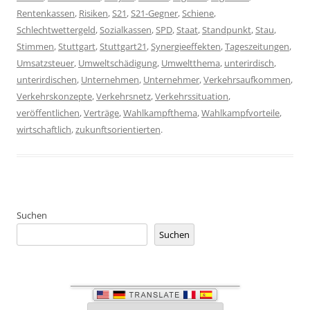
Rentenkassen
,
Risiken
,
S21
,
S21-Gegner
,
Schiene
,
Schlechtwettergeld
,
Sozialkassen
,
SPD
,
Staat
,
Standpunkt
,
Stau
,
Stimmen
,
Stuttgart
,
Stuttgart21
,
Synergieeffekten
,
Tageszeitungen
,
Umsatzsteuer
,
Umweltschädigung
,
Umweltthema
,
unterirdisch
,
unterirdischen
,
Unternehmen
,
Unternehmer
,
Verkehrsaufkommen
,
Verkehrskonzepte
,
Verkehrsnetz
,
Verkehrssituation
,
veröffentlichen
,
Verträge
,
Wahlkampfthema
,
Wahlkampfvorteile
,
wirtschaftlich
,
zukunftsorientierten
.
Suchen
Suchen