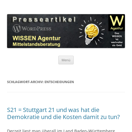
Zum
Inhalt
WordPress Presseartikel WISSEN
springen
Das WISSEN ist wertvoller als Geld!
Agentur
Menü
SCHLAGWORT-ARCHIV:
ENTSCHEIDUNGEN
S21 = Stuttgart 21 und was hat die
Demokratie und die Kosten damit zu tun?
Derzeit liest man überall im Land Baden-Württemberg