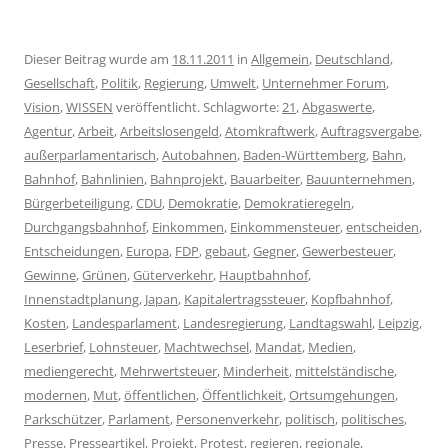
Dieser Beitrag wurde am
18.11.2011
in
Allgemein
,
Deutschland
,
Gesellschaft
,
Politik
,
Regierung
,
Umwelt
,
Unternehmer Forum
,
Vision
,
WISSEN
veröffentlicht. Schlagworte:
21
,
Abgaswerte
,
Agentur
,
Arbeit
,
Arbeitslosengeld
,
Atomkraftwerk
,
Auftragsvergabe
,
außerparlamentarisch
,
Autobahnen
,
Baden-Württemberg
,
Bahn
,
Bahnhof
,
Bahnlinien
,
Bahnprojekt
,
Bauarbeiter
,
Bauunternehmen
,
Bürgerbeteiligung
,
CDU
,
Demokratie
,
Demokratieregeln
,
Durchgangsbahnhof
,
Einkommen
,
Einkommensteuer
,
entscheiden
,
Entscheidungen
,
Europa
,
FDP
,
gebaut
,
Gegner
,
Gewerbesteuer
,
Gewinne
,
Grünen
,
Güterverkehr
,
Hauptbahnhof
,
Innenstadtplanung
,
Japan
,
Kapitalertragssteuer
,
Kopfbahnhof
,
Kosten
,
Landesparlament
,
Landesregierung
,
Landtagswahl
,
Leipzig
,
Leserbrief
,
Lohnsteuer
,
Machtwechsel
,
Mandat
,
Medien
,
mediengerecht
,
Mehrwertsteuer
,
Minderheit
,
mittelständische
,
modernen
,
Mut
,
öffentlichen
,
Öffentlichkeit
,
Ortsumgehungen
,
Parkschützer
,
Parlament
,
Personenverkehr
,
politisch
,
politisches
,
Presse
,
Presseartikel
,
Projekt
,
Protest
,
regieren
,
regionale
,