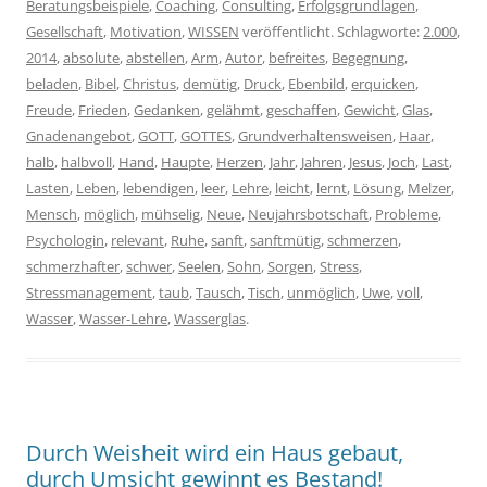
Beratungsbeispiele
,
Coaching
,
Consulting
,
Erfolgsgrundlagen
,
Gesellschaft
,
Motivation
,
WISSEN
veröffentlicht. Schlagworte:
2.000
,
2014
,
absolute
,
abstellen
,
Arm
,
Autor
,
befreites
,
Begegnung
,
beladen
,
Bibel
,
Christus
,
demütig
,
Druck
,
Ebenbild
,
erquicken
,
Freude
,
Frieden
,
Gedanken
,
gelähmt
,
geschaffen
,
Gewicht
,
Glas
,
Gnadenangebot
,
GOTT
,
GOTTES
,
Grundverhaltensweisen
,
Haar
,
halb
,
halbvoll
,
Hand
,
Haupte
,
Herzen
,
Jahr
,
Jahren
,
Jesus
,
Joch
,
Last
,
Lasten
,
Leben
,
lebendigen
,
leer
,
Lehre
,
leicht
,
lernt
,
Lösung
,
Melzer
,
Mensch
,
möglich
,
mühselig
,
Neue
,
Neujahrsbotschaft
,
Probleme
,
Psychologin
,
relevant
,
Ruhe
,
sanft
,
sanftmütig
,
schmerzen
,
schmerzhafter
,
schwer
,
Seelen
,
Sohn
,
Sorgen
,
Stress
,
Stressmanagement
,
taub
,
Tausch
,
Tisch
,
unmöglich
,
Uwe
,
voll
,
Wasser
,
Wasser-Lehre
,
Wasserglas
.
Durch Weisheit wird ein Haus gebaut,
durch Umsicht gewinnt es Bestand!