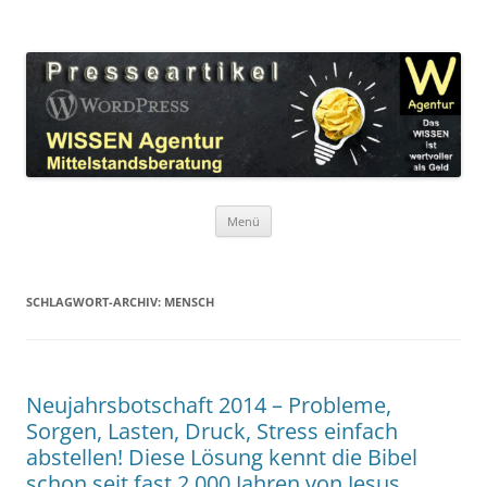
Zum
Inhalt
WordPress Presseartikel WISSEN
springen
Das WISSEN ist wertvoller als Geld!
Agentur
Menü
SCHLAGWORT-ARCHIV:
MENSCH
Neujahrsbotschaft 2014 – Probleme,
Sorgen, Lasten, Druck, Stress einfach
abstellen! Diese Lösung kennt die Bibel
schon seit fast 2.000 Jahren von Jesus