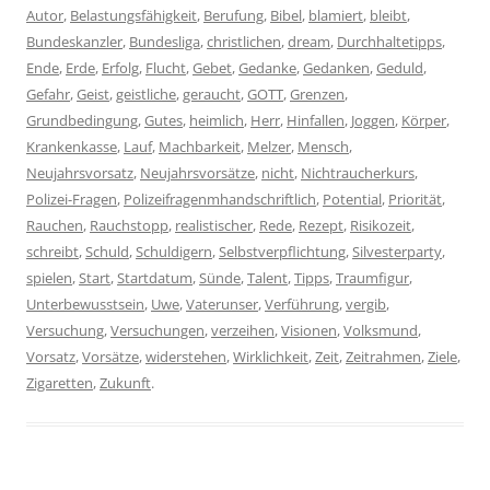
Autor
,
Belastungsfähigkeit
,
Berufung
,
Bibel
,
blamiert
,
bleibt
,
Bundeskanzler
,
Bundesliga
,
christlichen
,
dream
,
Durchhaltetipps
,
Ende
,
Erde
,
Erfolg
,
Flucht
,
Gebet
,
Gedanke
,
Gedanken
,
Geduld
,
Gefahr
,
Geist
,
geistliche
,
geraucht
,
GOTT
,
Grenzen
,
Grundbedingung
,
Gutes
,
heimlich
,
Herr
,
Hinfallen
,
Joggen
,
Körper
,
Krankenkasse
,
Lauf
,
Machbarkeit
,
Melzer
,
Mensch
,
Neujahrsvorsatz
,
Neujahrsvorsätze
,
nicht
,
Nichtraucherkurs
,
Polizei-Fragen
,
Polizeifragenmhandschriftlich
,
Potential
,
Priorität
,
Rauchen
,
Rauchstopp
,
realistischer
,
Rede
,
Rezept
,
Risikozeit
,
schreibt
,
Schuld
,
Schuldigern
,
Selbstverpflichtung
,
Silvesterparty
,
spielen
,
Start
,
Startdatum
,
Sünde
,
Talent
,
Tipps
,
Traumfigur
,
Unterbewusstsein
,
Uwe
,
Vaterunser
,
Verführung
,
vergib
,
Versuchung
,
Versuchungen
,
verzeihen
,
Visionen
,
Volksmund
,
Vorsatz
,
Vorsätze
,
widerstehen
,
Wirklichkeit
,
Zeit
,
Zeitrahmen
,
Ziele
,
Zigaretten
,
Zukunft
.