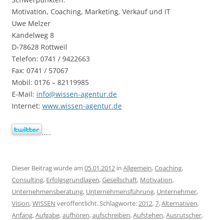
Motivation, Coaching, Marketing, Verkauf und IT
Uwe Melzer
Kandelweg 8
D-78628 Rottweil
Telefon: 0741 / 9422663
Fax: 0741 / 57067
Mobil: 0176 – 82119985
E-Mail:
info@wissen-agentur.de
Internet:
www.wissen-agentur.de
…..
Dieser Beitrag wurde am
05.01.2012
in
Allgemein
,
Coaching
,
Consulting
,
Erfolgsgrundlagen
,
Gesellschaft
,
Motivation
,
Unternehmensberatung
,
Unternehmensführung
,
Unternehmer
,
Vision
,
WISSEN
veröffentlicht. Schlagworte:
2012
,
7
,
Alternativen
,
Anfang
,
Aufgabe
,
aufhören
,
aufschreiben
,
Aufstehen
,
Ausrutscher
,