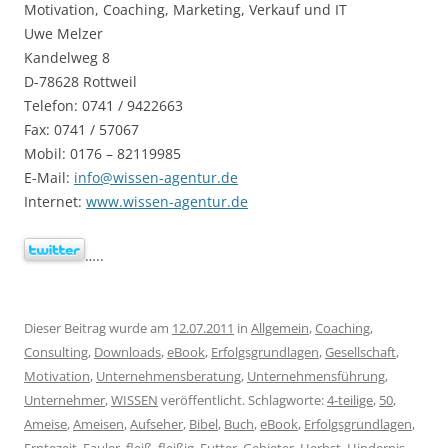
Motivation, Coaching, Marketing, Verkauf und IT
Uwe Melzer
Kandelweg 8
D-78628 Rottweil
Telefon: 0741 / 9422663
Fax: 0741 / 57067
Mobil: 0176 – 82119985
E-Mail:
info@wissen-agentur.de
Internet:
www.wissen-agentur.de
…..
Dieser Beitrag wurde am
12.07.2011
in
Allgemein
,
Coaching
,
Consulting
,
Downloads
,
eBook
,
Erfolgsgrundlagen
,
Gesellschaft
,
Motivation
,
Unternehmensberatung
,
Unternehmensführung
,
Unternehmer
,
WISSEN
veröffentlicht. Schlagworte:
4-teilige
,
50
,
Ameise
,
Ameisen
,
Aufseher
,
Bibel
,
Buch
,
eBook
,
Erfolgsgrundlagen
,
Erntezeit
,
Fauler
,
fleiß
,
fleißig
,
Futter
,
Gebieter
,
Herbst
,
Hindernis
,