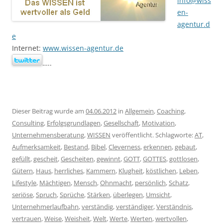
info@wiss
en-
agentur.d
e
Internet:
www.wissen-agentur.de
…..
Dieser Beitrag wurde am
04.06.2012
in
Allgemein
,
Coaching
,
Consulting
,
Erfolgsgrundlagen
,
Gesellschaft
,
Motivation
,
Unternehmensberatung
,
WISSEN
veröffentlicht. Schlagworte:
AT
,
Aufmerksamkeit
,
Bestand
,
Bibel
,
Cleverness
,
erkennen
,
gebaut
,
gefüllt
,
gescheit
,
Gescheiten
,
gewinnt
,
GOTT
,
GOTTES
,
gottlosen
,
Gütern
,
Haus
,
herrliches
,
Kammern
,
Klugheit
,
köstlichen
,
Leben
,
Lifestyle
,
Mächtigen
,
Mensch
,
Ohnmacht
,
persönlich
,
Schatz
,
seriöse
,
Spruch
,
Sprüche
,
Stärken
,
überlegen
,
Umsicht
,
Unternehmerlaufbahn
,
verständig
,
verständiger
,
Verständnis
,
vertrauen
,
Weise
,
Weisheit
,
Welt
,
Werte
,
Werten
,
wertvollen
,