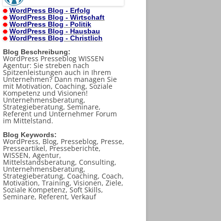
WordPress Blog - Erfolg
WordPress Blog - Wirtschaft
WordPress Blog - Politik
WordPress Blog - Hausbau
WordPress Blog - Christlich
Blog Beschreibung:
WordPress Presseblog WISSEN
Agentur: Sie streben nach
Spitzenleistungen auch in Ihrem
Unternehmen? Dann managen Sie
mit Motivation, Coaching, Soziale
Kompetenz und Visionen!
Unternehmensberatung,
Strategieberatung, Seminare,
Referent und Unternehmer Forum
im Mittelstand.
Blog Keywords:
WordPress, Blog, Presseblog, Presse,
Presseartikel, Presseberichte,
WISSEN, Agentur,
Mittelstandsberatung, Consulting,
Unternehmensberatung,
Strategieberatung, Coaching, Coach,
Motivation, Training, Visionen, Ziele,
Soziale Kompetenz, Soft Skills,
Seminare, Referent, Verkauf