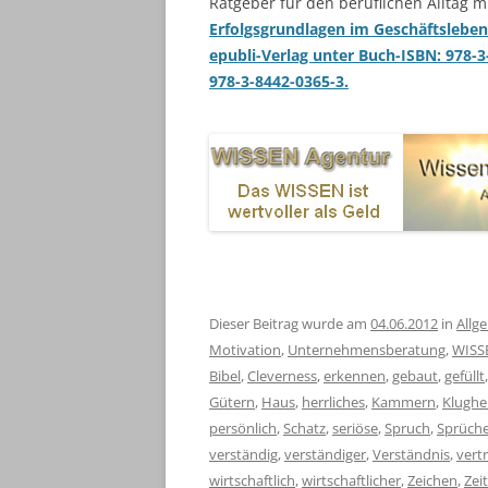
Ratgeber für den beruflichen Alltag m
Erfolgsgrundlagen im Geschäftsleben
epubli-Verlag unter Buch-ISBN: 978
978-3-8442-0365-3.
Dieser Beitrag wurde am
04.06.2012
in
Allg
Motivation
,
Unternehmensberatung
,
WISS
Bibel
,
Cleverness
,
erkennen
,
gebaut
,
gefüllt
Gütern
,
Haus
,
herrliches
,
Kammern
,
Klughe
persönlich
,
Schatz
,
seriöse
,
Spruch
,
Sprüch
verständig
,
verständiger
,
Verständnis
,
vert
wirtschaftlich
,
wirtschaftlicher
,
Zeichen
,
Zeit