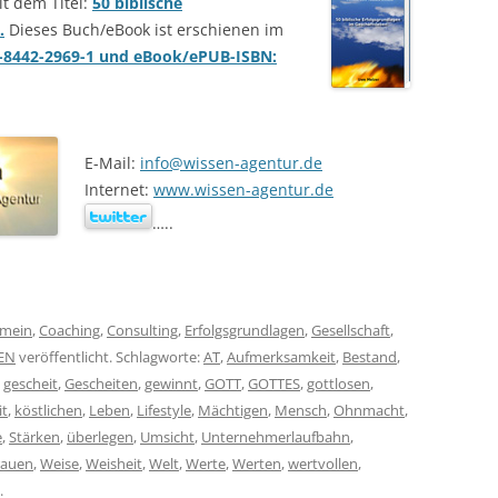
it dem Titel:
50 biblische
.
Dieses Buch/eBook ist erschienen im
-3-8442-2969-1 und eBook/ePUB-ISBN:
E-Mail:
info@wissen-agentur.de
Internet:
www.wissen-agentur.de
…..
emein
,
Coaching
,
Consulting
,
Erfolgsgrundlagen
,
Gesellschaft
,
EN
veröffentlicht. Schlagworte:
AT
,
Aufmerksamkeit
,
Bestand
,
,
gescheit
,
Gescheiten
,
gewinnt
,
GOTT
,
GOTTES
,
gottlosen
,
it
,
köstlichen
,
Leben
,
Lifestyle
,
Mächtigen
,
Mensch
,
Ohnmacht
,
e
,
Stärken
,
überlegen
,
Umsicht
,
Unternehmerlaufbahn
,
rauen
,
Weise
,
Weisheit
,
Welt
,
Werte
,
Werten
,
wertvollen
,
.