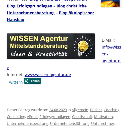
Blog Erfolgsgrundlagen
–
Blog christliche
Unternehmensberatung
–
Blog ökologischer
Hausbau
E-Mail:
info@wiss
en-
agentur.d
e
Internet:
www.wissen-agentur.de
Twittern
Dieser Beitrag wurde am
24.08.2023
in
Allgemein
,
Bücher
,
Coaching
,
Consulting
,
eBook
,
Erfolgsgrundlagen
,
Gesellschaft
,
Motivation
,
Unternehmensberatung
,
Unternehmensführung
,
Unternehmer
,