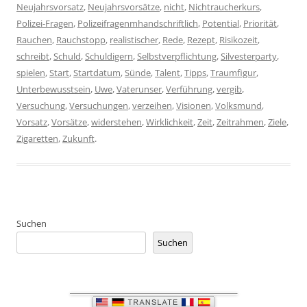
Neujahrsvorsatz
,
Neujahrsvorsätze
,
nicht
,
Nichtraucherkurs
,
Polizei-Fragen
,
Polizeifragenmhandschriftlich
,
Potential
,
Priorität
,
Rauchen
,
Rauchstopp
,
realistischer
,
Rede
,
Rezept
,
Risikozeit
,
schreibt
,
Schuld
,
Schuldigern
,
Selbstverpflichtung
,
Silvesterparty
,
spielen
,
Start
,
Startdatum
,
Sünde
,
Talent
,
Tipps
,
Traumfigur
,
Unterbewusstsein
,
Uwe
,
Vaterunser
,
Verführung
,
vergib
,
Versuchung
,
Versuchungen
,
verzeihen
,
Visionen
,
Volksmund
,
Vorsatz
,
Vorsätze
,
widerstehen
,
Wirklichkeit
,
Zeit
,
Zeitrahmen
,
Ziele
,
Zigaretten
,
Zukunft
.
Suchen
Suchen