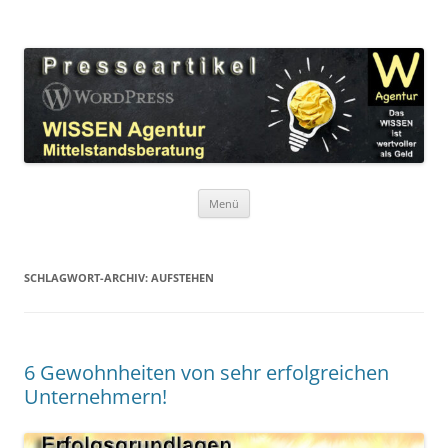
Zum
Inhalt
WordPress Presseartikel WISSEN
springen
Das WISSEN ist wertvoller als Geld!
Agentur
Menü
SCHLAGWORT-ARCHIV:
AUFSTEHEN
6 Gewohnheiten von sehr erfolgreichen
Unternehmern!