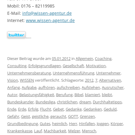
Mobil: 0176 – 82119985
E-Mail:
info@wissen-agentur.de
Internet:
www.wissen-agentur.de
…..
Dieser Beitrag wurde am
05.01.2012
in
Allgemein
,
Coaching
,
Consulting
,
Erfolgsgrundlagen
,
Gesellschaft
,
Motivation
,
Unternehmensberatung
,
Unternehmensführung
,
Unternehmer
,
Vision
,
WISSEN
veröffentlicht. Schlagworte:
2012
,
7
,
Alternativen
,
Anfang
,
Aufgabe
,
aufhören
,
aufschreiben
,
Aufstehen
,
Ausrutscher
,
Autor
,
Belastungsfähigkeit
,
Berufung
,
Bibel
,
blamiert
,
bleibt
,
Bundeskanzler
,
Bundesliga
,
christlichen
,
dream
,
Durchhaltetipps
,
Ende
,
Erde
,
Erfolg
,
Flucht
,
Gebet
,
Gedanke
,
Gedanken
,
Geduld
,
Gefahr
,
Geist
,
geistliche
,
geraucht
,
GOTT
,
Grenzen
,
Grundbedingung
,
Gutes
,
heimlich
,
Herr
,
Hinfallen
,
Joggen
,
Körper
,
Krankenkasse
,
Lauf
,
Machbarkeit
,
Melzer
,
Mensch
,