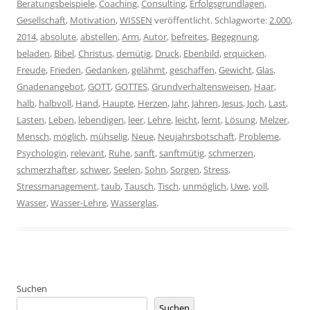
Beratungsbeispiele
,
Coaching
,
Consulting
,
Erfolgsgrundlagen
,
Gesellschaft
,
Motivation
,
WISSEN
veröffentlicht. Schlagworte:
2.000
,
2014
,
absolute
,
abstellen
,
Arm
,
Autor
,
befreites
,
Begegnung
,
beladen
,
Bibel
,
Christus
,
demütig
,
Druck
,
Ebenbild
,
erquicken
,
Freude
,
Frieden
,
Gedanken
,
gelähmt
,
geschaffen
,
Gewicht
,
Glas
,
Gnadenangebot
,
GOTT
,
GOTTES
,
Grundverhaltensweisen
,
Haar
,
halb
,
halbvoll
,
Hand
,
Haupte
,
Herzen
,
Jahr
,
Jahren
,
Jesus
,
Joch
,
Last
,
Lasten
,
Leben
,
lebendigen
,
leer
,
Lehre
,
leicht
,
lernt
,
Lösung
,
Melzer
,
Mensch
,
möglich
,
mühselig
,
Neue
,
Neujahrsbotschaft
,
Probleme
,
Psychologin
,
relevant
,
Ruhe
,
sanft
,
sanftmütig
,
schmerzen
,
schmerzhafter
,
schwer
,
Seelen
,
Sohn
,
Sorgen
,
Stress
,
Stressmanagement
,
taub
,
Tausch
,
Tisch
,
unmöglich
,
Uwe
,
voll
,
Wasser
,
Wasser-Lehre
,
Wasserglas
.
Suchen
Suchen