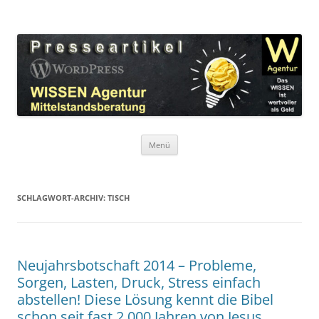
Zum
Inhalt
WordPress Presseartikel WISSEN
springen
Das WISSEN ist wertvoller als Geld!
Agentur
Menü
SCHLAGWORT-ARCHIV:
TISCH
Neujahrsbotschaft 2014 – Probleme,
Sorgen, Lasten, Druck, Stress einfach
abstellen! Diese Lösung kennt die Bibel
schon seit fast 2.000 Jahren von Jesus