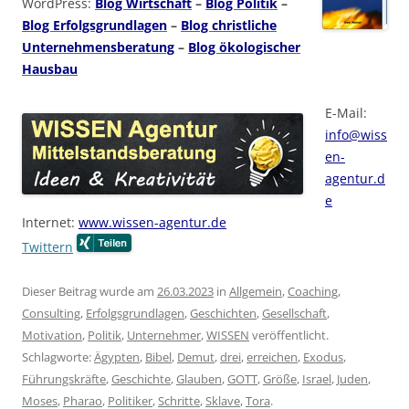
WordPress:
Blog Wirtschaft
–
Blog Politik
–
Blog Erfolgsgrundlagen
–
Blog christliche
Unternehmensberatung
–
Blog ökologischer
Hausbau
E-Mail:
info@wiss
en-
agentur.d
e
Internet:
www.wissen-agentur.de
Twittern
Dieser Beitrag wurde am
26.03.2023
in
Allgemein
,
Coaching
,
Consulting
,
Erfolgsgrundlagen
,
Geschichten
,
Gesellschaft
,
Motivation
,
Politik
,
Unternehmer
,
WISSEN
veröffentlicht.
Schlagworte:
Ägypten
,
Bibel
,
Demut
,
drei
,
erreichen
,
Exodus
,
Führungskräfte
,
Geschichte
,
Glauben
,
GOTT
,
Größe
,
Israel
,
Juden
,
Moses
,
Pharao
,
Politiker
,
Schritte
,
Sklave
,
Tora
.