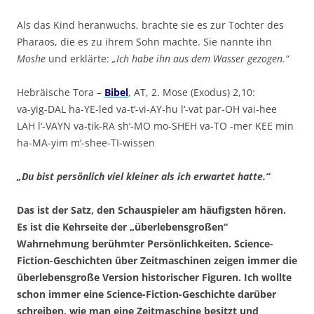
Als das Kind heranwuchs, brachte sie es zur Tochter des
Pharaos, die es zu ihrem Sohn machte. Sie nannte ihn
Moshe
und erklärte:
„Ich habe ihn aus dem Wasser gezogen.“
Hebräische Tora –
Bibel
, AT, 2. Mose (Exodus) 2,10:
va-yig-DAL ha-YE-led va-t‘-vi-AY-hu l‘-vat par-OH vai-hee
LAH l‘-VAYN va-tik-RA sh‘-MO mo-SHEH va-TO -mer KEE min
ha-MA-yim m‘-shee-TI-wissen
„Du bist persönlich viel kleiner als ich erwartet hatte.“
Das ist der Satz, den Schauspieler am häufigsten hören.
Es ist die Kehrseite der „überlebensgroßen“
Wahrnehmung berühmter Persönlichkeiten. Science-
Fiction-Geschichten über Zeitmaschinen zeigen immer die
überlebensgroße Version historischer Figuren. Ich wollte
schon immer eine Science-Fiction-Geschichte darüber
schreiben, wie man eine Zeitmaschine besitzt und