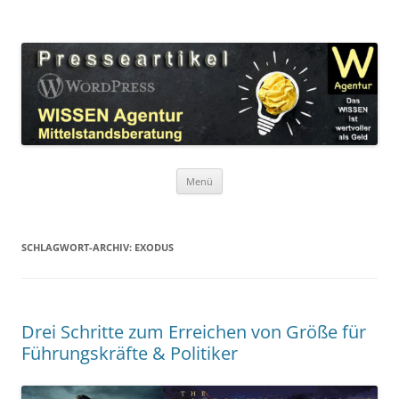
Zum
Inhalt
WordPress Presseartikel WISSEN
springen
Das WISSEN ist wertvoller als Geld!
Agentur
Menü
SCHLAGWORT-ARCHIV:
EXODUS
Drei Schritte zum Erreichen von Größe für
Führungskräfte & Politiker