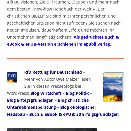
Alltag. Visionen, Ziele, Träumen, Glauben und mehr nach
dem besten Know-how Handbuch der Welt – „Der
christlichen BIBEL!“ Sie sind mit Ihrer persönlichen und
geschäftlichen Situation nicht zufrieden? Sie suchen nach
neuen Impulsen, dauerhaftem Erfolg und möchten Ihr
Unternehmen langfristig sichern!
Als gedrucktes Buch &
eBook & ePUB-Version erschienen im epubli Verlag.
RfD Rettung für Deutschland
–
Mehr von Autor Uwe Melzer lesen
Sie in diesen Presseblogs bei
WordPress:
Blog Wirtschaft
–
Blog Politik
–
Blog Erfolgsgrundlagen
–
Blog christliche
Unternehmensberatung
–
Blog ökologischer
Hausbau
–
Buch & eBook & ePUB: 50 Erfolgsgrundlagen