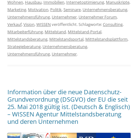
Wohnen
,
Hausbau
,
Immobilien
,
Internetoptimierung
,
Manuskripte
,
Marketing
,
Motivation
,
Politik
,
Seminare
,
Unternehmensberatung
,
Unternehmensführung
,
Unternehmer
,
Unternehmer Forum
,
Verkauf
,
Vision
,
WISSEN
veröffentlicht. Schlagworte:
Consulting
,
Mitarbeiterführung
,
Mittelstand
,
Mittelstand-Portal
,
Mittelstandsberatung
,
Mittelstandsportal
,
Mitttelstandsplattform
,
Strategieberatung
,
Unternehmensberatung
,
Unternehmensführung
,
Unternehmer
.
Information über die neue Datenschutz-
Grundverordnung (DSGVO) der EU die seit
25. Mai 2018 gültig ist. (Deutsch & Englisch)
– WISSEN Agentur Mittelstandsberatung
und deren Unternehmen