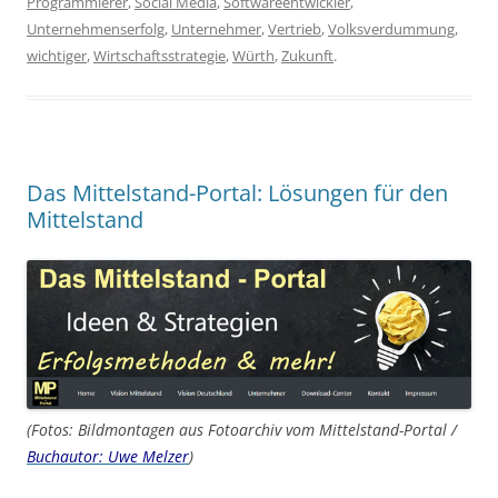
Programmierer
,
Social Media
,
Softwareentwickler
,
Unternehmenserfolg
,
Unternehmer
,
Vertrieb
,
Volksverdummung
,
wichtiger
,
Wirtschaftsstrategie
,
Würth
,
Zukunft
.
Das Mittelstand-Portal: Lösungen für den
Mittelstand
(Fotos: Bildmontagen aus Fotoarchiv vom Mittelstand-Portal /
Buchautor: Uwe Melzer
)