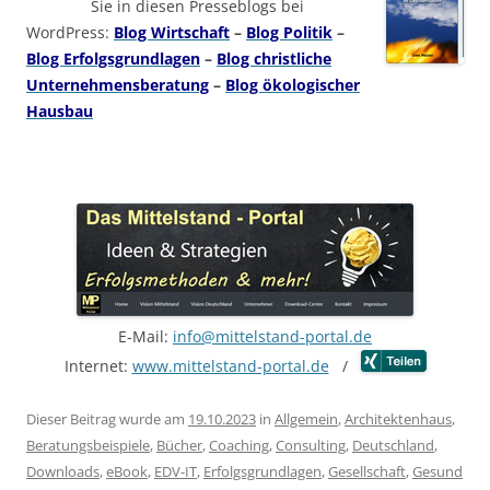
Sie in diesen Presseblogs bei
WordPress:
Blog Wirtschaft
–
Blog Politik
–
Blog Erfolgsgrundlagen
–
Blog christliche
Unternehmensberatung
–
Blog ökologischer
Hausbau
E-Mail:
info@mittelstand-portal.de
Internet:
www.mittelstand-portal.de
/
Dieser Beitrag wurde am
19.10.2023
in
Allgemein
,
Architektenhaus
,
Beratungsbeispiele
,
Bücher
,
Coaching
,
Consulting
,
Deutschland
,
Downloads
,
eBook
,
EDV-IT
,
Erfolgsgrundlagen
,
Gesellschaft
,
Gesund