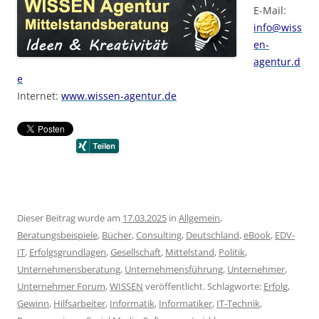
E-Mail:
info@wiss
en-
agentur.d
e
Internet:
www.wissen-agentur.de
Dieser Beitrag wurde am
17.03.2025
in
Allgemein
,
Beratungsbeispiele
,
Bücher
,
Consulting
,
Deutschland
,
eBook
,
EDV-
IT
,
Erfolgsgrundlagen
,
Gesellschaft
,
Mittelstand
,
Politik
,
Unternehmensberatung
,
Unternehmensführung
,
Unternehmer
,
Unternehmer Forum
,
WISSEN
veröffentlicht. Schlagworte:
Erfolg
,
Gewinn
,
Hilfsarbeiter
,
Informatik
,
Informatiker
,
IT-Technik
,