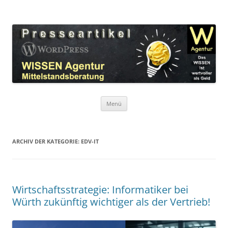
Zum
Inhalt
WordPress Presseartikel WISSEN
springen
Das WISSEN ist wertvoller als Geld!
Agentur
Menü
ARCHIV DER KATEGORIE:
EDV-IT
Wirtschaftsstrategie: Informatiker bei
Würth zukünftig wichtiger als der Vertrieb!