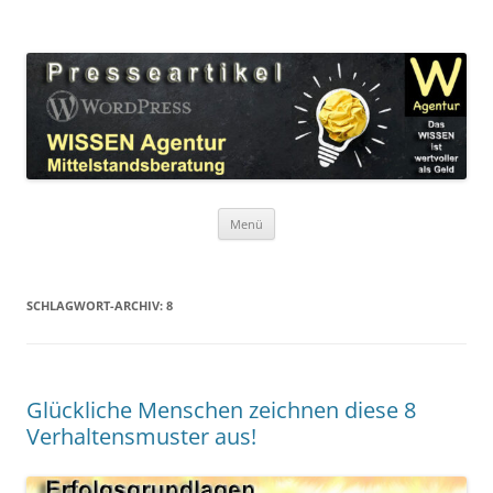
Zum
Inhalt
WordPress Presseartikel WISSEN
springen
Das WISSEN ist wertvoller als Geld!
Agentur
Menü
SCHLAGWORT-ARCHIV:
8
Glückliche Menschen zeichnen diese 8
Verhaltensmuster aus!