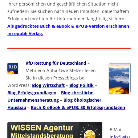
Ihrer persönlichen und geschäftlichen Situation nicht
zufrieden? Sie suchen nach neuen Impulsen, dauerhaftem
Erfolg und möchten Ihr Unternehmen langfristig sichern!
Als gedrucktes Buch & eBook & ePUB-Version erschienen
im epubli Verlag.
RfD Rettung für Deutschland
–
Mehr von Autor Uwe Melzer lesen
Sie in diesen Presseblogs bei
WordPress:
Blog Wirtschaft
–
Blog Politik
–
Blog Erfolgsgrundlagen
–
Blog christliche
Unternehmensberatung
–
Blog ökologischer
Hausbau
–
Buch & eBook & ePUB: 50 Erfolgsgrundlagen
E-Mail:
info@wiss