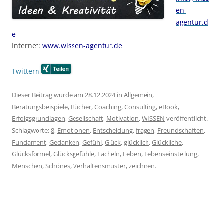
en-
agentur.d
e
Internet:
www.wissen-agentur.de
Twittern
Dieser Beitrag wurde am
28.12.2024
in
Allgemein
,
Beratungsbeispiele
,
Bücher
,
Coaching
,
Consulting
,
eBook
,
Erfolgsgrundlagen
,
Gesellschaft
,
Motivation
,
WISSEN
veröffentlicht.
Schlagworte:
8
,
Emotionen
,
Entscheidung
,
fragen
,
Freundschaften
,
Fundament
,
Gedanken
,
Gefühl
,
Glück
,
glücklich
,
Glückliche
,
Glücksformel
,
Glücksgefühle
,
Lächeln
,
Leben
,
Lebenseinstellung
,
Menschen
,
Schönes
,
Verhaltensmuster
,
zeichnen
.