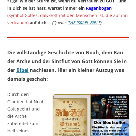
• Egal wie der Sturm ist, wenn du Vertrauen zu GOTT und
in Dich selbst hast, wartet immer ein
Regenbogen
(Symbol Gottes, daß Gott mit den Menschen ist, die auf ihn
vertrauen)
auf dich.
–
(Quelle:
THE ISRAEL BIBLE
)
Die vollständige Geschichte von Noah, dem Bau
der Arche und der Sintflut von Gott können Sie in
der
Bibel
nachlesen. Hier ein kleiner Auszug was
damals geschah:
Durch den
Glauben hat Noah
Gott geehrt und
die Arche
zubereitet zum
Heil seines