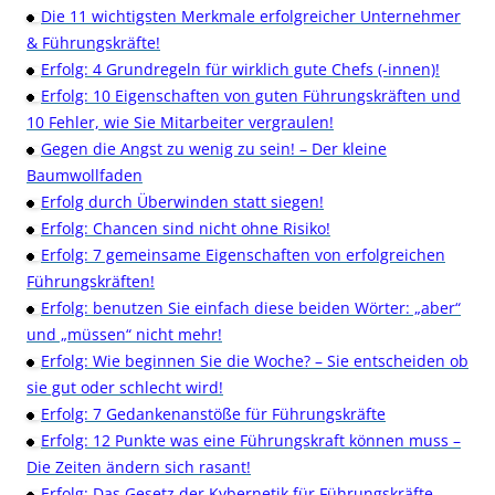
Die 11 wichtigsten Merkmale erfolgreicher Unternehmer
& Führungskräfte!
Erfolg: 4 Grundregeln für wirklich gute Chefs (-innen)!
Erfolg: 10 Eigenschaften von guten Führungskräften und
10 Fehler, wie Sie Mitarbeiter vergraulen!
Gegen die Angst zu wenig zu sein! – Der kleine
Baumwollfaden
Erfolg durch Überwinden statt siegen!
Erfolg: Chancen sind nicht ohne Risiko!
Erfolg: 7 gemeinsame Eigenschaften von erfolgreichen
Führungskräften!
Erfolg: benutzen Sie einfach diese beiden Wörter: „aber“
und „müssen“ nicht mehr!
Erfolg: Wie beginnen Sie die Woche? – Sie entscheiden ob
sie gut oder schlecht wird!
Erfolg: 7 Gedankenanstöße für Führungskräfte
Erfolg: 12 Punkte was eine Führungskraft können muss –
Die Zeiten ändern sich rasant!
Erfolg: Das Gesetz der Kybernetik für Führungskräfte