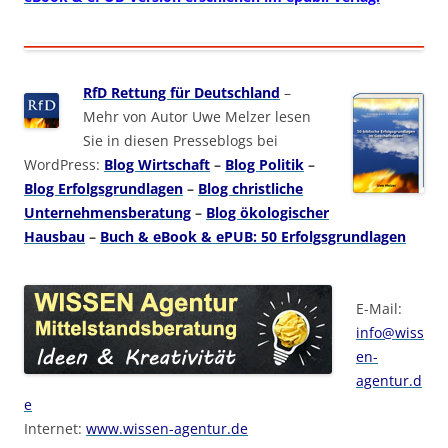
RfD Rettung für Deutschland
–
Mehr von Autor Uwe Melzer lesen
Sie in diesen Presseblogs bei
WordPress:
Blog Wirtschaft
–
Blog Politik
–
Blog Erfolgsgrundlagen
–
Blog christliche
Unternehmensberatung
–
Blog ökologischer
Hausbau
–
Buch & eBook & ePUB: 50 Erfolgsgrundlagen
E-Mail:
info@wiss
en-
agentur.d
e
Internet:
www.wissen-agentur.de