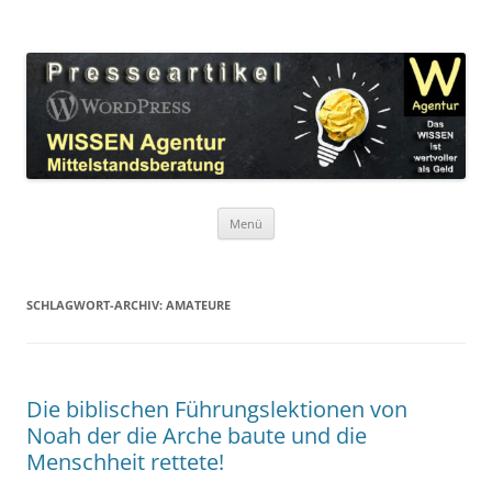
Zum
Inhalt
WordPress Presseartikel WISSEN
springen
Das WISSEN ist wertvoller als Geld!
Agentur
Menü
SCHLAGWORT-ARCHIV:
AMATEURE
Die biblischen Führungslektionen von
Noah der die Arche baute und die
Menschheit rettete!