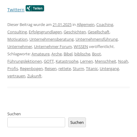
Twittern
Dieser Beitrag wurde am
21.01.2025
in
Allgemein
,
Coaching
,
Consulting
,
Erfolgsgrundlagen
,
Geschichten
,
Gesellschaft
,
Motivation
,
Unternehmensberatung
,
Unternehmensführung
,
Unternehmer
,
Unternehmer Forum
,
WISSEN
veröffentlicht.
Schlagworte:
Amateure
,
Arche
,
Bibel
,
biblische
,
Boot
,
Führungslektionen
,
GOTT
,
Katastrophe
,
Lernen
,
Menschheit
,
Noah
,
Profis
,
Regenbogen
,
Reisen
,
rettete
,
Sturm
,
Titanic
,
Untergang
,
vertrauen
,
Zukunft
.
Suchen
Suchen