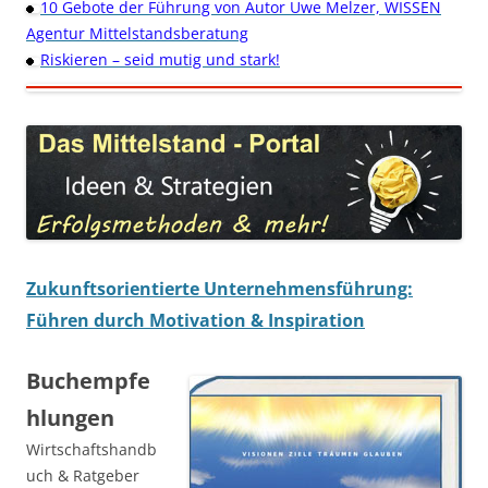
10 Gebote der Führung von Autor Uwe Melzer, WISSEN
Agentur Mittelstandsberatung
Riskieren – seid mutig und stark!
Zukunftsorientierte Unternehmensführung:
Führen durch Motivation & Inspiration
Buchempfe
hlungen
Wirtschaftshandb
uch & Ratgeber