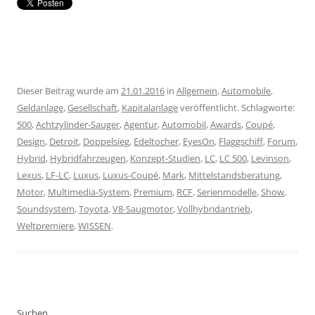
Dieser Beitrag wurde am
21.01.2016
in
Allgemein
,
Automobile
,
Geldanlage
,
Gesellschaft
,
Kapitalanlage
veröffentlicht. Schlagworte:
500
,
Achtzylinder-Sauger
,
Agentur
,
Automobil
,
Awards
,
Coupé
,
Design
,
Detroit
,
Doppelsieg
,
Edeltocher
,
EyesOn
,
Flaggschiff
,
Forum
,
Hybrid
,
Hybridfahrzeugen
,
Konzept-Studien
,
LC
,
LC 500
,
Levinson
,
Lexus
,
LF-LC
,
Luxus
,
Luxus-Coupé
,
Mark
,
Mittelstandsberatung
,
Motor
,
Multimedia-System
,
Premium
,
RCF
,
Serienmodelle
,
Show
,
Soundsystem
,
Toyota
,
V8-Saugmotor
,
Vollhybridantrieb
,
Weltpremiere
,
WISSEN
.
Suchen