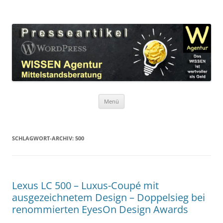
Zum
Inhalt
WordPress Presseartikel WISSEN
springen
Das WISSEN ist wertvoller als Geld!
Agentur
Menü
SCHLAGWORT-ARCHIV:
500
Lexus LC 500 – Luxus-Coupé mit
ausgezeichnetem Design – Doppelsieg bei
renommierten EyesOn Design Awards