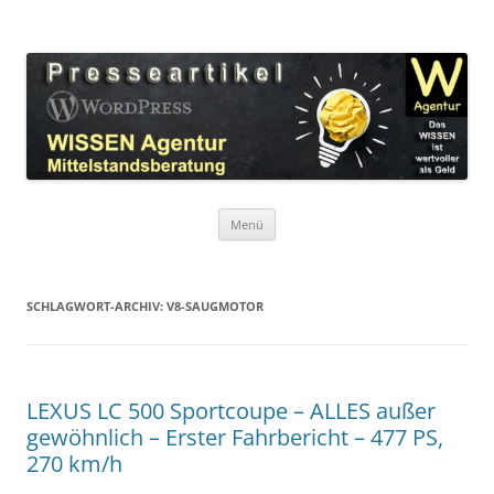
Zum
Inhalt
WordPress Presseartikel WISSEN
springen
Das WISSEN ist wertvoller als Geld!
Agentur
Menü
SCHLAGWORT-ARCHIV:
V8-SAUGMOTOR
LEXUS LC 500 Sportcoupe – ALLES außer
gewöhnlich – Erster Fahrbericht – 477 PS,
270 km/h