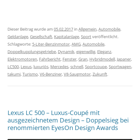
Dieser Beitrag wurde am
05.02.2017
in
Allgemein
,
Automobile
,
Geldanlage
,
Gesellschaft
,
Kapitalanlage
,
Sport
veröffentlicht.
Schlagworte:
5-Liter-Benzinmotor
,
AMG
,
Automobile
,
Doppelkupplungsgetriebe
,
Dynamik
,
eigenwillig
,
Eleganz
,
Elektromotoren
,
Fahrbericht
,
Fenster
,
Gran
,
Hybridmodell
,
Japaner
,
LC500
,
Lexus
,
luxuriös
,
Mercedes
,
schnell
,
Sportcoupe
,
Sportwagen
,
takumi
,
Turismo
,
V6-Benziner
,
V8-Saugmotor
,
Zukunft
.
Lexus LC 500 – Luxus-Coupé mit
ausgezeichnetem Design – Doppelsieg bei
renommierten EyesOn Design Awards