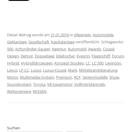
Dieser Beitrag wurde am
21.01.2016
in
Allgemein
,
Automobile
,
Geldanlage
,
Gesellschaft
,
Kapitalanlage
veröffentlicht. Schlagworte:
500
,
Achtzylinder-Sauger
,
Agentur
,
Automobil
,
Awards
,
Coupé
,
Design
,
Detroit
,
Doppelsieg
,
Edeltocher
,
EyesOn
,
Flaggschiff
,
Forum
,
Hybrid
,
Hybridfahrzeugen
,
Konzept-Studien
,
LC
,
LC 500
,
Levinson
,
Lexus
,
LF-LC
,
Luxus
,
Luxus-Coupé
,
Mark
,
Mittelstandsberatung
,
Motor
,
Multimedia-System
,
Premium
,
RCF
,
Serienmodelle
,
Show
,
Soundsystem
,
Toyota
,
V8-Saugmotor
,
Vollhybridantrieb
,
Weltpremiere
,
WISSEN
.
Suchen