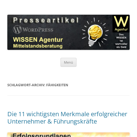
Zum
Inhalt
WordPress Presseartikel WISSEN
springen
Das WISSEN ist wertvoller als Geld!
Agentur
Menü
SCHLAGWORT-ARCHIV:
FÄHIGKEITEN
Die 11 wichtigsten Merkmale erfolgreicher
Unternehmer & Führungskräfte