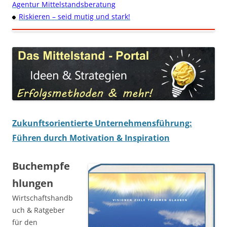
Agentur Mittelstandsberatung
Riskieren – seid mutig und stark!
Zukunftsorientierte Unternehmensführung:
Führen durch Motivation & Inspiration
Buchempfe
hlungen
Wirtschaftshandb
uch & Ratgeber
für den