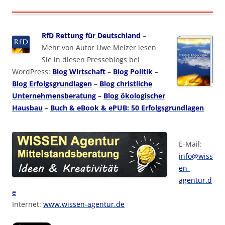
RfD Rettung für Deutschland
–
Mehr von Autor Uwe Melzer lesen
Sie in diesen Presseblogs bei
WordPress:
Blog Wirtschaft
–
Blog Politik
–
Blog Erfolgsgrundlagen
–
Blog christliche
Unternehmensberatung
–
Blog ökologischer
Hausbau
–
Buch & eBook & ePUB: 50 Erfolgsgrundlagen
E-Mail:
info@wiss
en-
agentur.d
e
Internet:
www.wissen-agentur.de