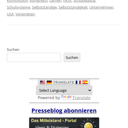
Kommission
,
Königreich
,
Lernen
,
nicht
,
Schulbildung
,
Schulsysteme
,
Selbstständige
,
Selbstständigkeit
,
Unternehmen
,
USA
,
Vereinigten
.
Suchen
Suchen
Powered by
Translate
Presseblog abonnieren