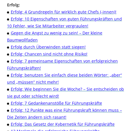
Erfolg:
Erfolg: 4 Grundregeln für wirklich gute Chefs (-innen)!
Erfolg: 10 Eigenschaften von guten Führungskräften und
10 Fehler, wie Sie Mitarbeiter vergraulen!
Gegen die Angst zu wenig zu sein! – Der kleine
Baumwollfaden
Erfolg durch Überwinden statt siegen!
Erfolg: Chancen sind nicht ohne Risiko!
Erfolg: 7 gemeinsame Eigenschaften von erfolgreichen
Führungskräften!
Erfolg: benutzen Sie einfach diese beiden Wörter: „aber“
und „müssen“ nicht mehr!
Erfolg: Wie beginnen Sie die Woche? – Sie entscheiden ob
sie gut oder schlecht wird!
Erfolg: 7 Gedankenanstöße für Führungskräfte
Erfolg: 12 Punkte was eine Führungskraft können muss –
Die Zeiten ändern sich rasant!
Erfolg: Das Gesetz der Kybernetik für Führungskräfte