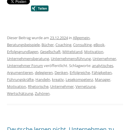
Dieser Beitrag wurde am
23.12.2024
in
Allgemein
,
Beratungsbeispiele
,
Bücher
,
Coaching
,
Consulting
,
eBook
,
Erfolgsgrundlagen
,
Gesellschaft
,
Mittelstand
,
Motivation
,
Unternehmensberatung
,
Unternehmensführung
,
Unternehmer
,
Unternehmer Forum
veröffentlicht. Schlagworte:
analytisches
,
Argumentieren
,
delegieren
,
Denken
,
Erfolgreiche
,
Fähigkeiten
,
Führungskräfte
,
Handeln
,
kreativ
,
Lesekompetenz
,
Manager
,
Motivation
,
Rhetorische
,
Unternehmer
,
Vernetzung
,
Wertschätzung
,
Zuhören
.
Deutsche lernen nicht, Unternehmen zu