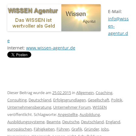
E-Mail:
info@wiss
en-
agentur.d
e
Internet:
www.wissen-agentur.de
Dieser Beitrag wurde am
25.02.2015
in
Allgemein
,
Coaching
,
Consulting
,
Deutschland
,
Erfolgsgrundlagen
,
Gesellschaft
,
Politik
,
Unternehmensberatung
,
Unternehmer Forum
,
WISSEN
veröffentlicht. Schlagworte:
Angestellte
,
Ausbildung
,
Ausbildungssysteme
,
Beamte
,
Deutsche
,
Deutschland
,
England
,
europäischen
,
Fähigkeiten
,
Führen
,
Grafik
,
Gründer
,
Jobs
,