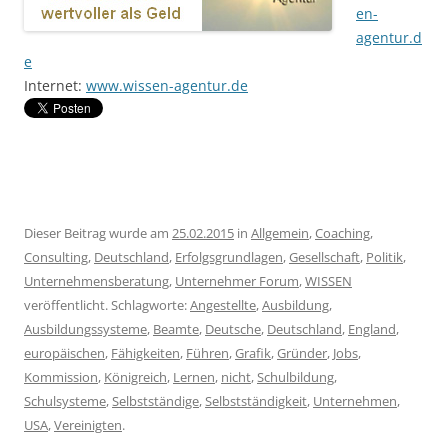
en-
agentur.d
e
Internet:
www.wissen-agentur.de
Dieser Beitrag wurde am
25.02.2015
in
Allgemein
,
Coaching
,
Consulting
,
Deutschland
,
Erfolgsgrundlagen
,
Gesellschaft
,
Politik
,
Unternehmensberatung
,
Unternehmer Forum
,
WISSEN
veröffentlicht. Schlagworte:
Angestellte
,
Ausbildung
,
Ausbildungssysteme
,
Beamte
,
Deutsche
,
Deutschland
,
England
,
europäischen
,
Fähigkeiten
,
Führen
,
Grafik
,
Gründer
,
Jobs
,
Kommission
,
Königreich
,
Lernen
,
nicht
,
Schulbildung
,
Schulsysteme
,
Selbstständige
,
Selbstständigkeit
,
Unternehmen
,
USA
,
Vereinigten
.