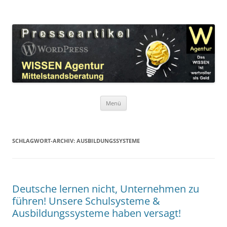
Zum
Inhalt
WordPress Presseartikel WISSEN
springen
Das WISSEN ist wertvoller als Geld!
Agentur
Menü
SCHLAGWORT-ARCHIV:
AUSBILDUNGSSYSTEME
Deutsche lernen nicht, Unternehmen zu
führen! Unsere Schulsysteme &
Ausbildungssysteme haben versagt!