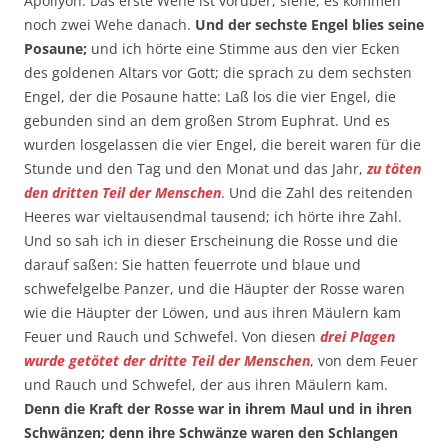
Apollyon. Das erste Wehe ist vorüber; siehe, es kommen
noch zwei Wehe danach.
Und der sechste Engel blies seine
Posaune;
und ich hörte eine Stimme aus den vier Ecken
des goldenen Altars vor Gott; die sprach zu dem sechsten
Engel, der die Posaune hatte: Laß los die vier Engel, die
gebunden sind an dem großen Strom Euphrat. Und es
wurden losgelassen die vier Engel, die bereit waren für die
Stunde und den Tag und den Monat und das Jahr,
zu töten
den dritten Teil der Menschen
. Und die Zahl des reitenden
Heeres war vieltausendmal tausend; ich hörte ihre Zahl.
Und so sah ich in dieser Erscheinung die Rosse und die
darauf saßen: Sie hatten feuerrote und blaue und
schwefelgelbe Panzer, und die Häupter der Rosse waren
wie die Häupter der Löwen, und aus ihren Mäulern kam
Feuer und Rauch und Schwefel. Von diesen
drei Plagen
wurde getötet der dritte Teil der Menschen
, von dem Feuer
und Rauch und Schwefel, der aus ihren Mäulern kam.
Denn die Kraft der Rosse war in ihrem Maul und in ihren
Schwänzen; denn ihre Schwänze waren den Schlangen