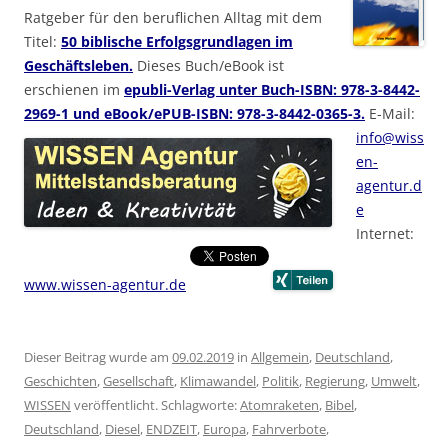
Ratgeber für den beruflichen Alltag mit dem
Titel:
50 biblische Erfolgsgrundlagen im
Geschäftsleben.
Dieses Buch/eBook ist
erschienen im
epubli-Verlag unter Buch-ISBN: 978-3-8442-
2969-1 und eBook/ePUB-ISBN: 978-3-8442-0365-3.
E-Mail:
info@wiss
en-
agentur.d
e
Internet:
www.wissen-agentur.de
Dieser Beitrag wurde am
09.02.2019
in
Allgemein
,
Deutschland
,
Geschichten
,
Gesellschaft
,
Klimawandel
,
Politik
,
Regierung
,
Umwelt
,
WISSEN
veröffentlicht. Schlagworte:
Atomraketen
,
Bibel
,
Deutschland
,
Diesel
,
ENDZEIT
,
Europa
,
Fahrverbote
,