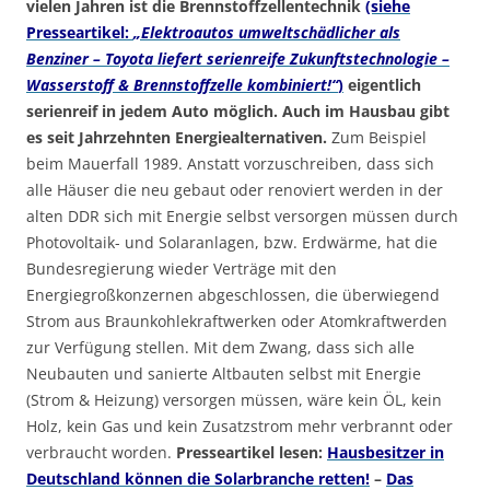
vielen Jahren ist die Brennstoffzellentechnik
(siehe
Presseartikel:
„Elektroautos umweltschädlicher als
Benziner – Toyota liefert serienreife Zukunftstechnologie –
Wasserstoff & Brennstoffzelle kombiniert!“
)
eigentlich
serienreif in jedem Auto möglich.
Auch im Hausbau gibt
es seit Jahrzehnten Energiealternativen.
Zum Beispiel
beim Mauerfall 1989. Anstatt vorzuschreiben, dass sich
alle Häuser die neu gebaut oder renoviert werden in der
alten DDR sich mit Energie selbst versorgen müssen durch
Photovoltaik- und Solaranlagen, bzw. Erdwärme, hat die
Bundesregierung wieder Verträge mit den
Energiegroßkonzernen abgeschlossen, die überwiegend
Strom aus Braunkohlekraftwerken oder Atomkraftwerden
zur Verfügung stellen. Mit dem Zwang, dass sich alle
Neubauten und sanierte Altbauten selbst mit Energie
(Strom & Heizung) versorgen müssen, wäre kein ÖL, kein
Holz, kein Gas und kein Zusatzstrom mehr verbrannt oder
verbraucht worden.
Presseartikel lesen:
Hausbesitzer in
Deutschland können die Solarbranche retten!
–
Das