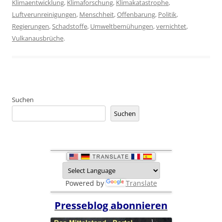
Klimaentwicklung
,
Klimaforschung
,
Klimakatastrophe
,
Luftverunreinigungen
,
Menschheit
,
Offenbarung
,
Politik
,
Regierungen
,
Schadstoffe
,
Umweltbemühungen
,
vernichtet
,
Vulkanausbrüche
.
Suchen
Suchen
Powered by
Translate
Presseblog abonnieren