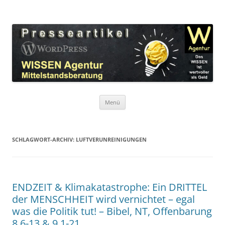
Zum
Inhalt
WordPress Presseartikel WISSEN
springen
Das WISSEN ist wertvoller als Geld!
Agentur
Menü
SCHLAGWORT-ARCHIV:
LUFTVERUNREINIGUNGEN
ENDZEIT & Klimakatastrophe: Ein DRITTEL
der MENSCHHEIT wird vernichtet – egal
was die Politik tut! – Bibel, NT, Offenbarung
8,6-13 & 9,1-21