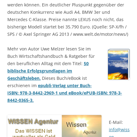
werden können. Ein deutlicher Pluspunkt gegenüber der
deutschen Konkurrenz wie Audi A4, BMW 3er und
Mercedes C-Klasse. Preise nannte LEXUS noch nicht, das
bisherige Modell startet bei 35.790 Euro. (Quelle: SP-X/fh /
SPS / © Axel Springer AG 2013 / www.welt.de/motor/news/)
Mehr von Autor Uwe Melzer lesen Sie im
Buch Wirtschaftshandbuch & Ratgeber für
den beruflichen Alltag mit dem Titel:
50
biblische Erfolgsgrundlagen im
Geschäftsleben.
Dieses Buch/eBook ist
erschienen im
epubli-Verlag unter Buch-
ISBN: 978-3-8442-2969-1 und eBook/ePUB-ISBN: 978-3-
8442-0365-3.
E-Mail:
info@wiss
en-