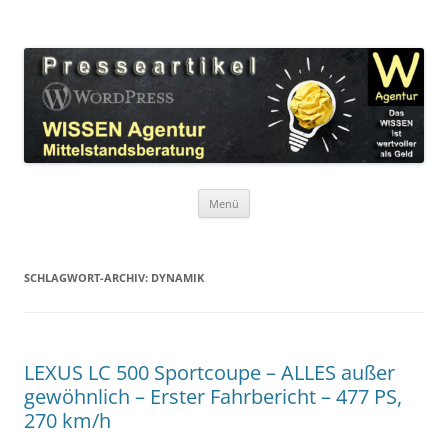
Zum
Inhalt
WordPress Presseartikel WISSEN
springen
Das WISSEN ist wertvoller als Geld!
Agentur
Menü
SCHLAGWORT-ARCHIV:
DYNAMIK
LEXUS LC 500 Sportcoupe – ALLES außer
gewöhnlich – Erster Fahrbericht – 477 PS,
270 km/h