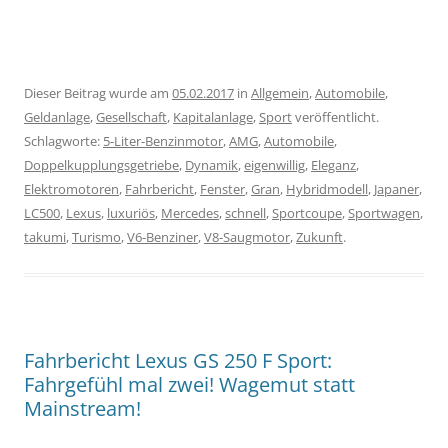
Dieser Beitrag wurde am
05.02.2017
in
Allgemein
,
Automobile
,
Geldanlage
,
Gesellschaft
,
Kapitalanlage
,
Sport
veröffentlicht.
Schlagworte:
5-Liter-Benzinmotor
,
AMG
,
Automobile
,
Doppelkupplungsgetriebe
,
Dynamik
,
eigenwillig
,
Eleganz
,
Elektromotoren
,
Fahrbericht
,
Fenster
,
Gran
,
Hybridmodell
,
Japaner
,
LC500
,
Lexus
,
luxuriös
,
Mercedes
,
schnell
,
Sportcoupe
,
Sportwagen
,
takumi
,
Turismo
,
V6-Benziner
,
V8-Saugmotor
,
Zukunft
.
Fahrbericht Lexus GS 250 F Sport:
Fahrgefühl mal zwei! Wagemut statt
Mainstream!