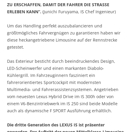
ZU ERSCHAFFEN, DAMIT DER FAHRER DIE STRASSE
ERLEBEN KANN”.
(Junichi Furuyama, IS Chef Ingenieur)
Um das Handling perfekt auszubalancieren und
größtmögliches Fahrvergnügen zu garantieren haben wir
diese heckangetriebene Limousine auf der Rennstrecke
getestet.
Das Exterieur besticht durch beeindruckendes Design,
LED-Scheinwerfer und einen markanten Diabolo-
Kühlergrill. Im Fahrzeuginnern fasziniert ein
fahrerorientiertes Sportcockpit mit modernsten
Multimedia- und Fahrerassistenzsystemen. Angetrieben
vom neuesten Lexus Hybrid Drive im IS 300h oder von
einem V6-Benzintriebwerk im IS 250 sind beide Modelle
auch als dynamische F SPORT Ausführung erhältlich.
Die dritte Generation des LEXUS IS ist präsenter
geworden. Der Auftritt der neuen Mittelklasse-Limousine