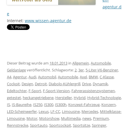
agentur.d
e
Internet:
www.wissen-agentur.de
Dieser Beitrag wurde am
18.01.2013
in
Allgemein
,
Automobile
,
Geldanlage
veröffentlicht. Schlagworte:
2
,
3er
,
5-Liter-V6-Benziner
,
A4
,
Agentur
,
Audi
,
Automobil
,
Automobile
,
Axel
,
BMW
,
C-Klasse
,
Cockpit
,
Design
,
Detroit
,
Diabolo-Kühlergrill
,
Drive
,
Dynamik
,
Edeltochter
,
F-Sport
,
F-Sport-Version
,
Fahrerassistenzsystemen
,
getestet
,
heckangetriebene
,
Hersteller
,
Hybrid
,
Hybrid-Technologie
,
IS
,
IS-Baureihe
,
IS250
,
IS300
,
IS300h
,
Konzept-Fahrzeug
,
Konzern
,
LED-Scheinwerfer
,
Lexus
,
LF-CC
,
Limousine
,
Mercedes
,
Mittelklasse-
Limousine
,
Motor
,
Motorshow
,
Multimedia
,
news
,
Premium
,
Rennstrecke
,
Sportauto
,
Sportcockpit
,
Sportsitze
,
Springer
,