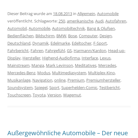
Dieser Beitrag wurde am
18.08.2013
in
Allgemein
,
Automobile
veröffentlicht. Schlagworte:
250
,
amerikanische
,
Audi
,
Autofahren
,
Automobil
,
Automobile
,
Automobiltechnik
,
Bang & Olufsen
,
Bedienflächen
,
Bildschirm
,
BMW
,
Bose
,
Computer
,
Design
,
Deutschland
,
Dynamik
,
Edelmarke
,
Edeltocher
,
F-Sport
,
Fahrbericht
,
Fahren
,
Fahrgefühl
,
GS
,
Harmann/Kardon
,
Head-up-
Display
,
Hersteller
,
Highend-Audiofirma
,
Interface
,
Lexus
,
Mainstream
,
Manga
,
Mark Levinson
,
Meditatives
,
Mercedes
,
Mercedes-Benz
,
Modus
,
Multimediasystem
,
Multiplex-Kino
,
Musikanlage
,
Navigation
,
online
,
Premium
,
Premiumhersteller
,
Soundsystem
,
Spiegel
,
Sport
,
Superhelden-Comic
,
Testbericht
,
Touchscreen
,
Toyota
,
Version
,
Wagemut
.
Außergewöhnliche Automobile – Der neue