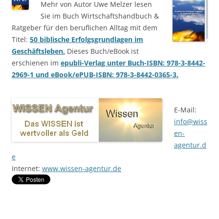
Mehr von Autor Uwe Melzer lesen
Sie im Buch Wirtschaftshandbuch &
Ratgeber für den beruflichen Alltag mit dem
Titel:
50 biblische Erfolgsgrundlagen im
Geschäftsleben.
Dieses Buch/eBook ist
erschienen im
epubli-Verlag unter Buch-ISBN: 978-3-8442-
2969-1 und eBook/ePUB-ISBN: 978-3-8442-0365-3.
E-Mail:
info@wiss
en-
agentur.d
e
Internet:
www.wissen-agentur.de