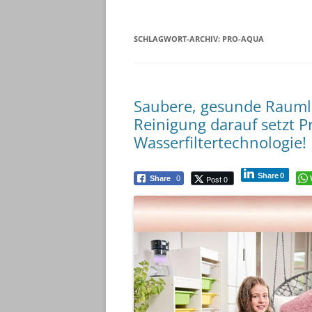
SCHLAGWORT-ARCHIV:
PRO-AQUA
Saubere, gesunde Raumlu
Reinigung darauf setzt P
Wasserfiltertechnologie!
Share
0
Post 0
Share
0