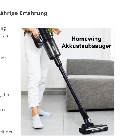
jährige Erfahrung
ung
t auf
ner
d
g hat
men
eit der