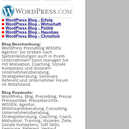
WordPress Blog - Erfolg
WordPress Blog - Wirtschaft
WordPress Blog - Politik
WordPress Blog - Hausbau
WordPress Blog - Christlich
Blog Beschreibung:
WordPress Presseblog WISSEN
Agentur: Sie streben nach
Spitzenleistungen auch in Ihrem
Unternehmen? Dann managen Sie
mit Motivation, Coaching, Soziale
Kompetenz und Visionen!
Unternehmensberatung,
Strategieberatung, Seminare,
Referent und Unternehmer Forum
im Mittelstand.
Blog Keywords:
WordPress, Blog, Presseblog, Presse,
Presseartikel, Presseberichte,
WISSEN, Agentur,
Mittelstandsberatung, Consulting,
Unternehmensberatung,
Strategieberatung, Coaching, Coach,
Motivation, Training, Visionen, Ziele,
Soziale Kompetenz, Soft Skills,
Seminare, Referent, Verkauf