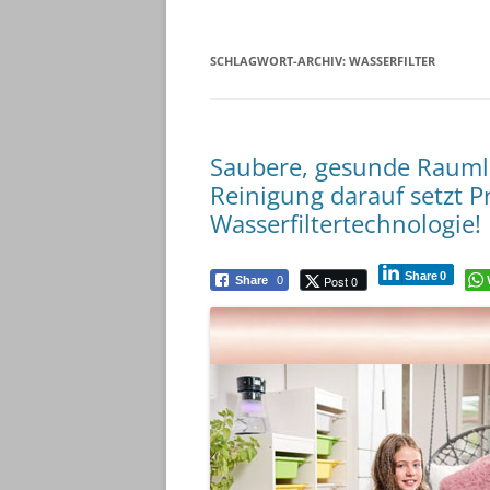
SCHLAGWORT-ARCHIV:
WASSERFILTER
Saubere, gesunde Raumlu
Reinigung darauf setzt P
Wasserfiltertechnologie!
Share
0
Post 0
Share
0