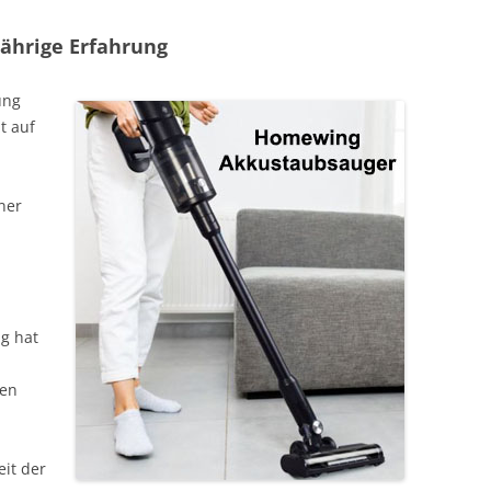
jährige Erfahrung
ung
t auf
ner
d
g hat
men
eit der