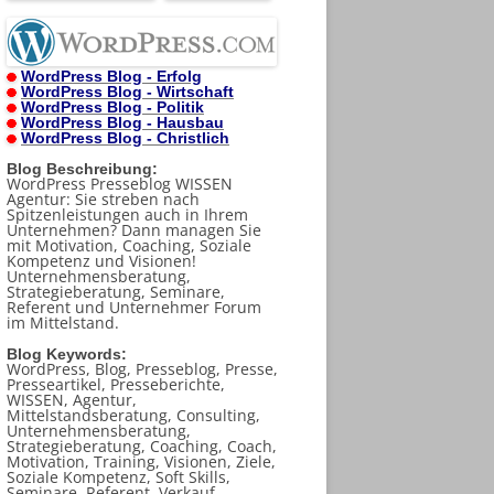
WordPress Blog - Erfolg
WordPress Blog - Wirtschaft
WordPress Blog - Politik
WordPress Blog - Hausbau
WordPress Blog - Christlich
Blog Beschreibung:
WordPress Presseblog WISSEN
Agentur: Sie streben nach
Spitzenleistungen auch in Ihrem
Unternehmen? Dann managen Sie
mit Motivation, Coaching, Soziale
Kompetenz und Visionen!
Unternehmensberatung,
Strategieberatung, Seminare,
Referent und Unternehmer Forum
im Mittelstand.
Blog Keywords:
WordPress, Blog, Presseblog, Presse,
Presseartikel, Presseberichte,
WISSEN, Agentur,
Mittelstandsberatung, Consulting,
Unternehmensberatung,
Strategieberatung, Coaching, Coach,
Motivation, Training, Visionen, Ziele,
Soziale Kompetenz, Soft Skills,
Seminare, Referent, Verkauf