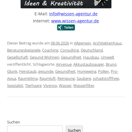
E-Mail:
info@wissen-agentur.de
Internet:
www.wissen-agentur.de
Dieser Beitrag wurde am
08.06.2026
in
Allgemein
,
Architektenhaus
,
Beratungsbeispiele
,
Coaching
,
Consulting
,
Deutschland
,
Gesellschaft
,
Gesund Wohnen
,
Gesundheit
,
Hausbau
,
Umwelt
veröffentlicht. Schlagworte:
Airvenue
,
Akkustaubsauger
,
Bruno
Glunk
,
Feinstaub
,
gesunde
,
Gesundheit
,
Homewing
,
Pollen
,
Pro-
Aqua
,
Raumklima
,
Raumluft
,
Reinigung
,
Saubere
,
schadstofffreie
,
Spezialist
,
Tierhaare
,
Vivenso
,
Wasser
,
Wasserfilter
.
Suchen
Suchen