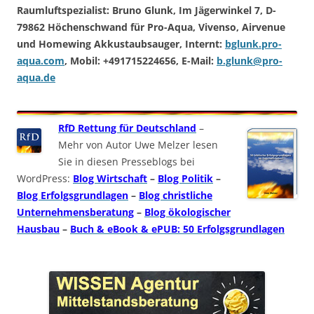
Raumluftspezialist: Bruno Glunk, Im Jägerwinkel 7, D-
79862 Höchenschwand für Pro-Aqua, Vivenso, Airvenue
und Homewing Akkustaubsauger, Internt:
bglunk.pro-
aqua.com
, Mobil: +491715224656, E-Mail:
b.glunk@pro-
aqua.de
RfD Rettung für Deutschland
–
Mehr von Autor Uwe Melzer lesen
Sie in diesen Presseblogs bei
WordPress:
Blog Wirtschaft
–
Blog Politik
–
Blog Erfolgsgrundlagen
–
Blog christliche
Unternehmensberatung
–
Blog ökologischer
Hausbau
–
Buch & eBook & ePUB: 50 Erfolgsgrundlagen