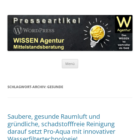
Zum
Inhalt
WordPress Presseartikel WISSEN
springen
Das WISSEN ist wertvoller als Geld!
Agentur
Menü
SCHLAGWORT-ARCHIV:
GESUNDE
Saubere, gesunde Raumluft und
gründliche, schadstofffreie Reinigung
darauf setzt Pro-Aqua mit innovativer
Wasserfiltertechnologie!