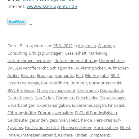
Internet:
www.wissen-agentur.de
…..
Dieser Beitrag wurde am
05.01.2012
in
Allgemein
,
Coaching
,
Consulting
,
Erfolgsgrundlagen
,
Gesellschaft
,
Marketing
,
Unternehmensberatung
,
Unternehmensführung
,
Unternehmer
,
WISSEN
veröffentlicht. Schlagworte:
04
,
Alarmglocken
,
Aufmacher-
Artikel
,
Berater
,
Bewegungsapparats
,
Bild
,
Bild-Ausgabe
,
BILD-
Expertenaussage
,
Boulevardblatt
,
Burn-out
,
Burnout-erkrankt
,
BWL-Professor
,
Changemanagement
,
Cheftrainer
,
Deutschland
,
Deutschlands
,
Dpa-Ticker
,
Dümmste
,
Entscheider
,
Erkrankungen
,
Erwerbstätigen
,
Expertenangaben
,
Expertenaussagen
,
Financial
,
Führungskräfte
,
Führungsverhalten
,
Fußball-Bundesligisten
,
Geldbeutel
,
gesunden
,
gesunder
,
Heldt
,
heroe
,
Herz-Kreislauf-
Systems
,
Hochschul-Institut
,
Hochschullehrer
,
Horrorzahlen
,
Horst
,
innere
,
Interessenverband
,
Karriere
,
Kinder
,
Kompetenz
,