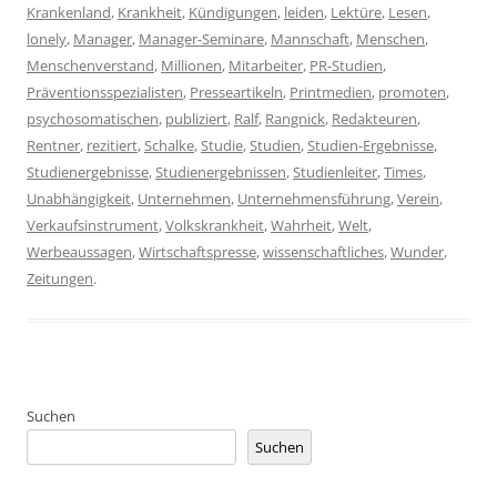
Krankenland
,
Krankheit
,
Kündigungen
,
leiden
,
Lektüre
,
Lesen
,
lonely
,
Manager
,
Manager-Seminare
,
Mannschaft
,
Menschen
,
Menschenverstand
,
Millionen
,
Mitarbeiter
,
PR-Studien
,
Präventionsspezialisten
,
Presseartikeln
,
Printmedien
,
promoten
,
psychosomatischen
,
publiziert
,
Ralf
,
Rangnick
,
Redakteuren
,
Rentner
,
rezitiert
,
Schalke
,
Studie
,
Studien
,
Studien-Ergebnisse
,
Studienergebnisse
,
Studienergebnissen
,
Studienleiter
,
Times
,
Unabhängigkeit
,
Unternehmen
,
Unternehmensführung
,
Verein
,
Verkaufsinstrument
,
Volkskrankheit
,
Wahrheit
,
Welt
,
Werbeaussagen
,
Wirtschaftspresse
,
wissenschaftliches
,
Wunder
,
Zeitungen
.
Suchen
Suchen