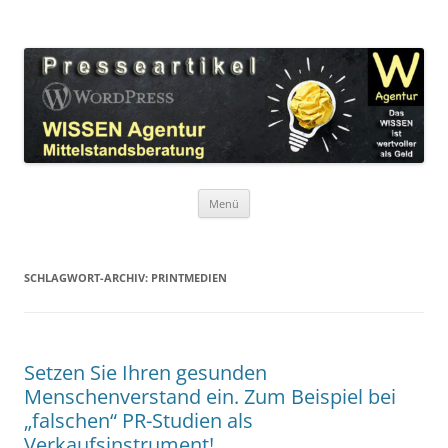
Zum
Inhalt
WordPress Presseartikel WISSEN
springen
Das WISSEN ist wertvoller als Geld!
Agentur
Menü
SCHLAGWORT-ARCHIV:
PRINTMEDIEN
Setzen Sie Ihren gesunden
Menschenverstand ein. Zum Beispiel bei
„falschen“ PR-Studien als
Verkaufsinstrument!