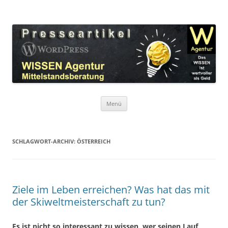
Zum
Inhalt
WordPress Presseartikel WISSEN
springen
Das WISSEN ist wertvoller als Geld!
Agentur
Menü
SCHLAGWORT-ARCHIV:
ÖSTERREICH
Ziele im Leben erreichen? Was hat das mit
der Skiweltmeisterschaft zu tun?
Es ist nicht so interessant zu wissen, wer seinen Lauf