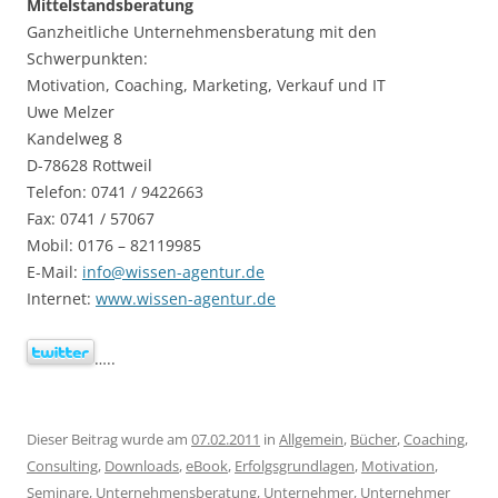
Mittelstandsberatung
Ganzheitliche Unternehmensberatung mit den
Schwerpunkten:
Motivation, Coaching, Marketing, Verkauf und IT
Uwe Melzer
Kandelweg 8
D-78628 Rottweil
Telefon: 0741 / 9422663
Fax: 0741 / 57067
Mobil: 0176 – 82119985
E-Mail:
info@wissen-agentur.de
Internet:
www.wissen-agentur.de
…..
Dieser Beitrag wurde am
07.02.2011
in
Allgemein
,
Bücher
,
Coaching
,
Consulting
,
Downloads
,
eBook
,
Erfolgsgrundlagen
,
Motivation
,
Seminare
,
Unternehmensberatung
,
Unternehmer
,
Unternehmer