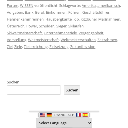
Forum
,
WISSEN
veröffentlicht. Schlagworte:
Amerika
,
amerikanisch
,
Aufgaben
,
Bank
,
Beruf
,
Einkommen
,
Führen
,
Geschäftsführer
,
Hahnenkammrennen
,
Hausbergkante
,
Job
,
Kitzbühel
,
Maßnahmen
,
Österreich
,
Power
,
Schulden
,
Sieger
,
Skilaufen
,
Skiweltmeisterschaft
,
Unternehmensziele
,
Vergangenheit
,
Vorstellung
,
Weltmeisterschaft
,
Weltmeisterschaften
,
Zeitrahmen
,
Ziel
,
Ziele
,
Zielerreichung
,
Zielsetzung
,
Zukunftsvision
.
Suchen
Suchen