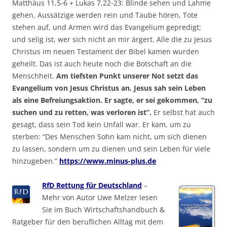
Matthäus 11,5-6 + Lukas 7,22-23: Blinde sehen und Lahme
gehen, Aussätzige werden rein und Taube hören, Tote
stehen auf, und Armen wird das Evangelium gepredigt;
und selig ist, wer sich nicht an mir ärgert. Alle die zu Jesus
Christus im neuen Testament der Bibel kamen wurden
geheilt. Das ist auch heute noch die Botschaft an die
Menschheit.
Am tiefsten Punkt unserer Not setzt das
Evangelium von Jesus Christus an. Jesus sah sein Leben
als eine Befreiungsaktion. Er sagte, er sei gekommen, “zu
suchen und zu retten, was verloren ist”.
Er selbst hat auch
gesagt, dass sein Tod kein Unfall war. Er kam, um zu
sterben: “Des Menschen Sohn kam nicht, um sich dienen
zu lassen, sondern um zu dienen und sein Leben für viele
hinzugeben.”
https://www.minus-plus.de
RfD Rettung für Deutschland
–
Mehr von Autor Uwe Melzer lesen
Sie im Buch Wirtschaftshandbuch &
Ratgeber für den beruflichen Alltag mit dem