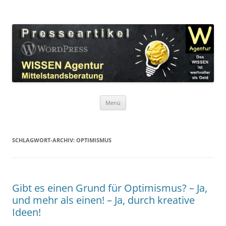
Zum
Inhalt
WordPress Presseartikel WISSEN
springen
Das WISSEN ist wertvoller als Geld!
Agentur
Menü
SCHLAGWORT-ARCHIV:
OPTIMISMUS
Gibt es einen Grund für Optimismus? – Ja,
und mehr als einen! – Ja, durch kreative
Ideen!