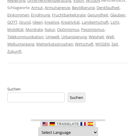
Regierung
,
Unternehmensberatung
,
Vision
,
WISSEN
veröffentlicht.
Schlagworte:
Armut
,
Armutsgrenze
,
Bevölkerung
,
Denkfaulheit
,
Einkommen
,
Ernährung
,
Fruchtbarkeitsrate
,
Gesundheit
,
Glauben
,
GOTT
,
Grund
,
Ideen
,
kreative
,
Kreativität
,
Landwirtschaft
,
Licht
,
Mobilität
,
Mordrate
,
Natur
,
Optimismus
,
Pessimismus
,
Telekommunikation
,
Umwelt
,
Urbanisierung
,
Weisheit
,
Welt
,
Weltuntergang
,
Wetterkatastrophen
,
Wirtschaft
,
WISSEN
,
Zeit
,
Zukunft
.
Suchen
Suchen