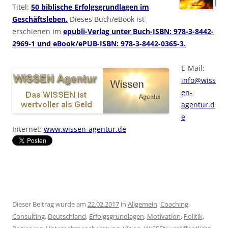
Titel:
50 biblische Erfolgsgrundlagen im
Geschäftsleben.
Dieses Buch/eBook ist
erschienen im
epubli-Verlag unter Buch-ISBN: 978-3-8442-
2969-1 und eBook/ePUB-ISBN: 978-3-8442-0365-3.
E-Mail:
info@wiss
en-
agentur.d
e
Internet:
www.wissen-agentur.de
Dieser Beitrag wurde am
22.02.2017
in
Allgemein
,
Coaching
,
Consulting
,
Deutschland
,
Erfolgsgrundlagen
,
Motivation
,
Politik
,