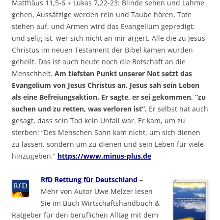
Matthäus 11,5-6 + Lukas 7,22-23: Blinde sehen und Lahme
gehen, Aussätzige werden rein und Taube hören, Tote
stehen auf, und Armen wird das Evangelium gepredigt;
und selig ist, wer sich nicht an mir ärgert. Alle die zu Jesus
Christus im neuen Testament der Bibel kamen wurden
geheilt. Das ist auch heute noch die Botschaft an die
Menschheit.
Am tiefsten Punkt unserer Not setzt das
Evangelium von Jesus Christus an. Jesus sah sein Leben
als eine Befreiungsaktion. Er sagte, er sei gekommen, “zu
suchen und zu retten, was verloren ist”.
Er selbst hat auch
gesagt, dass sein Tod kein Unfall war. Er kam, um zu
sterben: “Des Menschen Sohn kam nicht, um sich dienen
zu lassen, sondern um zu dienen und sein Leben für viele
hinzugeben.”
https://www.minus-plus.de
RfD Rettung für Deutschland
–
Mehr von Autor Uwe Melzer lesen
Sie im Buch Wirtschaftshandbuch &
Ratgeber für den beruflichen Alltag mit dem