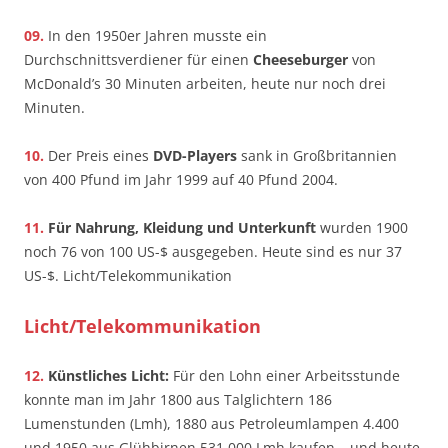
09.
In den 1950er­ Jahren musste ein
Durchschnittsverdiener für einen
Cheeseburger
von
McDonald’s 30 Minuten arbeiten, heute nur noch drei
Minuten.
10.
Der Preis eines
DVD-Players
sank in Großbritannien
von 400 Pfund im Jahr 1999 auf 40 Pfund 2004.
11.
Für Nahrung, Kleidung und Unterkunft
wurden 1900
noch 76 von 100 US-$ ausgegeben. Heute sind es nur 37
US-$. Licht/Telekommunikation
Licht/Telekommunikation
12.
Künstliches Licht:
Für den Lohn einer Arbeitsstunde
konnte man im Jahr 1800 aus Talglichtern 186
Lumenstunden (Lmh), 1880 aus Petroleumlampen 4.400
und 1950 aus Glühbirnen 531.000 Lmh kaufen – und heute