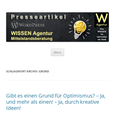
Zum
Inhalt
WordPress Presseartikel WISSEN
springen
Das WISSEN ist wertvoller als Geld!
Agentur
Menü
SCHLAGWORT-ARCHIV:
GRUND
Gibt es einen Grund für Optimismus? – Ja,
und mehr als einen! – Ja, durch kreative
Ideen!