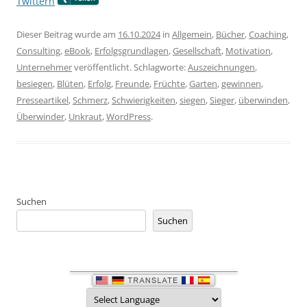
Twittern
Dieser Beitrag wurde am
16.10.2024
in
Allgemein
,
Bücher
,
Coaching
,
Consulting
,
eBook
,
Erfolgsgrundlagen
,
Gesellschaft
,
Motivation
,
Unternehmer
veröffentlicht. Schlagworte:
Auszeichnungen
,
besiegen
,
Blüten
,
Erfolg
,
Freunde
,
Früchte
,
Garten
,
gewinnen
,
Presseartikel
,
Schmerz
,
Schwierigkeiten
,
siegen
,
Sieger
,
überwinden
,
Überwinder
,
Unkraut
,
WordPress
.
Suchen
Suchen