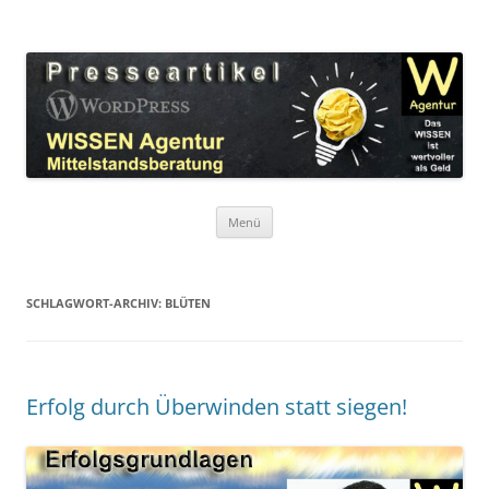
Zum
Inhalt
WordPress Presseartikel WISSEN
springen
Das WISSEN ist wertvoller als Geld!
Agentur
Menü
SCHLAGWORT-ARCHIV:
BLÜTEN
Erfolg durch Überwinden statt siegen!