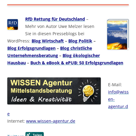
RfD Rettung für Deutschland
–
Mehr von Autor Uwe Melzer lesen
Sie in diesen Presseblogs bei
WordPress:
Blog Wirtschaft
–
Blog Politik
–
Blog Erfolgsgrundlagen
–
Blog christliche
Unternehmensberatung
–
Blog ökologischer
Hausbau
–
Buch & eBook & ePUB: 50 Erfolgsgrundlagen
E-Mail:
info@wiss
en-
agentur.d
e
Internet:
www.wissen-agentur.de