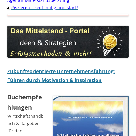
Agentur Mittelstandsberatung
Riskieren – seid mutig und stark!
Zukunftsorientierte Unternehmensführung:
Führen durch Motivation & Inspiration
Buchempfe
hlungen
Wirtschaftshandb
uch & Ratgeber
für den