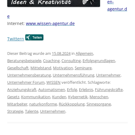
en-
agentur.d
e
Internet:
www.wissen-agentur.de
Twittern
Dieser Beitrag wurde am
15.08.2024
in
Allgemein
,
Beratungsbeispiele
,
Coaching
,
Consulting
,
Erfolgsgrundlagen
,
Gesellschaft
,
Mittelstand
,
Motivation
,
Seminare
,
Unternehmensberatung
,
Unternehmensführung
,
Unternehmer
,
Unternehmer Forum
,
WISSEN
veröffentlicht. Schlagworte:
Anziehungskraft
,
Automatismen
,
Erfolg
,
Erlebnis
,
Führungskräfte
,
Gesetz
,
Kommunikation
,
Kunden
,
Kybernetik
,
Menschen
,
Mitarbeiter
,
naturkonforme
,
Rückkopplung
,
Sinnesorgane
,
Strategie
,
Talente
,
Unternehmen
.