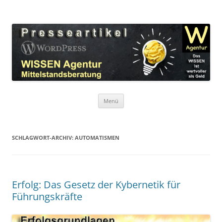
Zum
Inhalt
WordPress Presseartikel WISSEN
springen
Das WISSEN ist wertvoller als Geld!
Agentur
Menü
SCHLAGWORT-ARCHIV:
AUTOMATISMEN
Erfolg: Das Gesetz der Kybernetik für
Führungskräfte