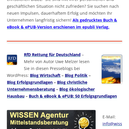
geschäftlichen Situation nicht zufrieden? Sie suchen nach
neuen Impulsen, dauerhaftem Erfolg und möchten Ihr
Unternehmen langfristig sichern!
Als gedrucktes Buch &
eBook & ePUB-Version erschienen im epubli Verlag.
RfD Rettung für Deutschland
–
Mehr von Autor Uwe Melzer lesen
Sie in diesen Presseblogs bei
WordPress:
Blog Wirtschaft
–
Blog Politik
–
Blog Erfolgsgrundlagen
–
Blog christliche
Unternehmensberatung
–
Blog ökologischer
Hausbau
–
Buch & eBook & ePUB: 50 Erfolgsgrundlagen
E-Mail:
info@wiss