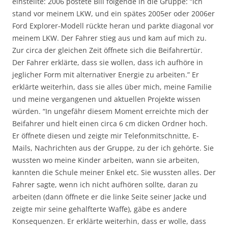
einstellte: 2006 postete Bill folgende in die Gruppe: “Ich
stand vor meinem LKW, und ein spätes 2005er oder 2006er
Ford Explorer-Modell rückte heran und parkte diagonal vor
meinem LKW. Der Fahrer stieg aus und kam auf mich zu.
Zur circa der gleichen Zeit öffnete sich die Beifahrertür.
Der Fahrer erklärte, dass sie wollen, dass ich aufhöre in
jeglicher Form mit alternativer Energie zu arbeiten.” Er
erklärte weiterhin, dass sie alles über mich, meine Familie
und meine vergangenen und aktuellen Projekte wissen
würden. “In ungefähr diesem Moment erreichte mich der
Beifahrer und hielt einen circa 6 cm dicken Ordner hoch.
Er öffnete diesen und zeigte mir Telefonmitschnitte, E-
Mails, Nachrichten aus der Gruppe, zu der ich gehörte. Sie
wussten wo meine Kinder arbeiten, wann sie arbeiten,
kannten die Schule meiner Enkel etc. Sie wussten alles. Der
Fahrer sagte, wenn ich nicht aufhören sollte, daran zu
arbeiten (dann öffnete er die linke Seite seiner Jacke und
zeigte mir seine gehalfterte Waffe), gäbe es andere
Konsequenzen. Er erklärte weiterhin, dass er wolle, dass