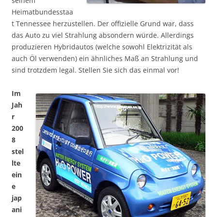
seinem
Heimatbundesstaa
t Tennessee herzustellen. Der offizielle Grund war, dass
das Auto zu viel Strahlung absondern würde. Allerdings
produzieren Hybridautos (welche sowohl Elektrizität als
auch Öl verwenden) ein ähnliches Maß an Strahlung und
sind trotzdem legal. Stellen Sie sich das einmal vor!
Im
Jah
r
200
8
stel
lte
ein
e
jap
ani