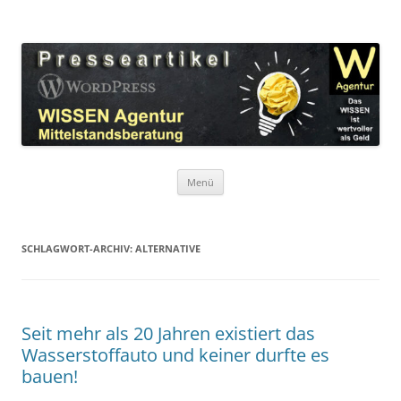
Zum
Inhalt
WordPress Presseartikel WISSEN
springen
Das WISSEN ist wertvoller als Geld!
Agentur
Menü
SCHLAGWORT-ARCHIV:
ALTERNATIVE
Seit mehr als 20 Jahren existiert das
Wasserstoffauto und keiner durfte es
bauen!