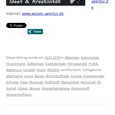
agentur.d
e
Internet:
www.wissen-agentur.de
Dieser Beitrag wurde am
10.01.2018
in
Allgemein
,
Automobile
,
Finanzmarkt
,
Geldanlage
,
Kapitalanlage
,
Klimawandel
,
Politik
,
Regierung
,
Umwelt
,
Vision
,
WISSEN
veröffentlicht. Schlagworte:
alternative
,
Autos
,
Bauen
,
Brennstoffzelle
,
Energie
,
Energiequelle
,
Erfinder
,
Freie
,
Illuminati
,
Kraftstoff
,
Menschheit
,
Motorrad
,
Öl-
Kartell
,
Videos
,
Wasser
,
Wasserbetriebene
,
Wasserstoff
,
Wasserstoffauto
.