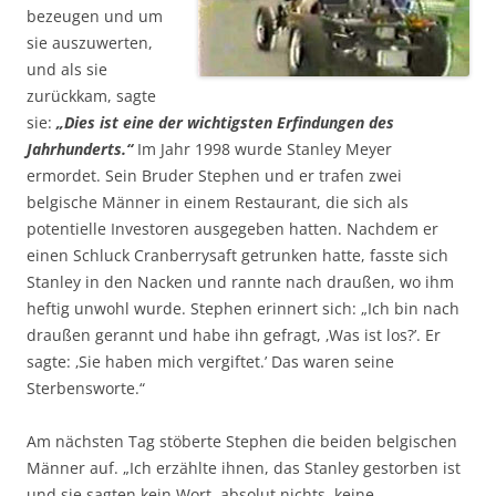
bezeugen und um
sie auszuwerten,
und als sie
zurückkam, sagte
sie:
„Dies ist eine der wichtigsten Erfindungen des
Jahrhunderts.“
Im Jahr 1998 wurde Stanley Meyer
ermordet. Sein Bruder Stephen und er trafen zwei
belgische Männer in einem Restaurant, die sich als
potentielle Investoren ausgegeben hatten. Nachdem er
einen Schluck Cranberrysaft getrunken hatte, fasste sich
Stanley in den Nacken und rannte nach draußen, wo ihm
heftig unwohl wurde. Stephen erinnert sich: „Ich bin nach
draußen gerannt und habe ihn gefragt, ‚Was ist los?’. Er
sagte: ‚Sie haben mich vergiftet.’ Das waren seine
Sterbensworte.“
Am nächsten Tag stöberte Stephen die beiden belgischen
Männer auf. „Ich erzählte ihnen, das Stanley gestorben ist
und sie sagten kein Wort, absolut nichts, keine