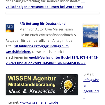
der Lösungsvorschlag für saubere Innenstädte:
….
vollständigen Presseartikel lesen bei WordPress
RfD Rettung für Deutschland
–
Mehr von Autor Uwe Melzer lesen
Sie im Buch Wirtschaftshandbuch &
Ratgeber für den beruflichen Alltag mit dem
Titel:
50 biblische Erfolgsgrundlagen im
Geschäftsleben.
Dieses Buch/eBook ist
erschienen im
epubli-Verlag unter Buch-ISBN: 978-3-8442-
2969-1 und eBook/ePUB-ISBN: 978-3-8442-0365-3.
E-Mail:
info@wiss
en-
agentur.d
e
Internet:
www.wissen-agentur.de