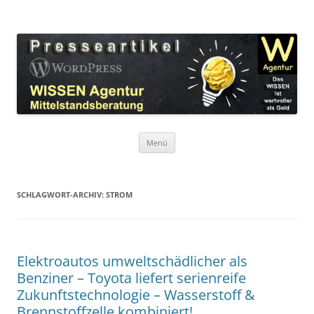
Zum
Inhalt
WordPress Presseartikel WISSEN
springen
Das WISSEN ist wertvoller als Geld!
Agentur
Menü
SCHLAGWORT-ARCHIV:
STROM
Elektroautos umweltschädlicher als
Benziner – Toyota liefert serienreife
Zukunftstechnologie – Wasserstoff &
Brennstoffzelle kombiniert!