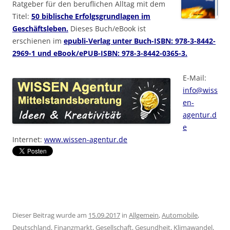
Ratgeber für den beruflichen Alltag mit dem
Titel:
50 biblische Erfolgsgrundlagen im
Geschäftsleben.
Dieses Buch/eBook ist
erschienen im
epubli-Verlag unter Buch-ISBN: 978-3-8442-
2969-1 und eBook/ePUB-ISBN: 978-3-8442-0365-3.
E-Mail:
info@wiss
en-
agentur.d
e
Internet:
www.wissen-agentur.de
Dieser Beitrag wurde am
15.09.2017
in
Allgemein
,
Automobile
,
Deutschland
,
Finanzmarkt
,
Gesellschaft
,
Gesundheit
,
Klimawandel
,