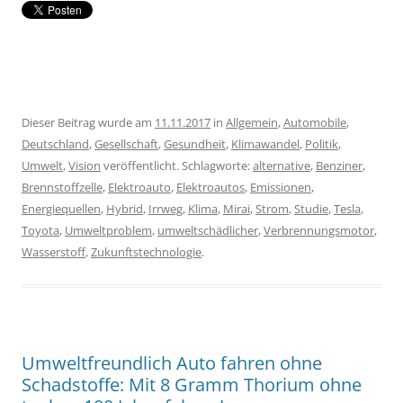
Dieser Beitrag wurde am
11.11.2017
in
Allgemein
,
Automobile
,
Deutschland
,
Gesellschaft
,
Gesundheit
,
Klimawandel
,
Politik
,
Umwelt
,
Vision
veröffentlicht. Schlagworte:
alternative
,
Benziner
,
Brennstoffzelle
,
Elektroauto
,
Elektroautos
,
Emissionen
,
Energiequellen
,
Hybrid
,
Irrweg
,
Klima
,
Mirai
,
Strom
,
Studie
,
Tesla
,
Toyota
,
Umweltproblem
,
umweltschädlicher
,
Verbrennungsmotor
,
Wasserstoff
,
Zukunftstechnologie
.
Umweltfreundlich Auto fahren ohne
Schadstoffe: Mit 8 Gramm Thorium ohne