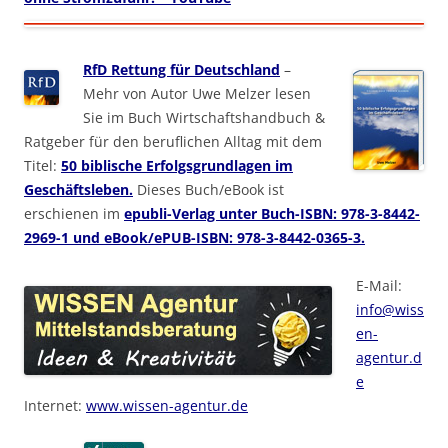
RfD Rettung für Deutschland
–
Mehr von Autor Uwe Melzer lesen
Sie im Buch Wirtschaftshandbuch &
Ratgeber für den beruflichen Alltag mit dem
Titel:
50 biblische Erfolgsgrundlagen im
Geschäftsleben.
Dieses Buch/eBook ist
erschienen im
epubli-Verlag unter Buch-ISBN: 978-3-8442-
2969-1 und eBook/ePUB-ISBN: 978-3-8442-0365-3.
E-Mail:
info@wiss
en-
agentur.d
e
Internet:
www.wissen-agentur.de