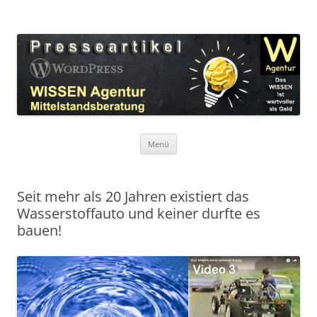
Zum
Inhalt
WordPress Presseartikel WISSEN
springen
Das WISSEN ist wertvoller als Geld!
Agentur
Menü
Seit mehr als 20 Jahren existiert das
Wasserstoffauto und keiner durfte es
bauen!