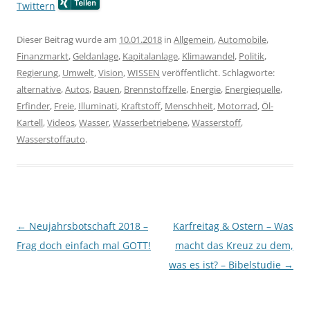
Twittern
Dieser Beitrag wurde am
10.01.2018
in
Allgemein
,
Automobile
,
Finanzmarkt
,
Geldanlage
,
Kapitalanlage
,
Klimawandel
,
Politik
,
Regierung
,
Umwelt
,
Vision
,
WISSEN
veröffentlicht. Schlagworte:
alternative
,
Autos
,
Bauen
,
Brennstoffzelle
,
Energie
,
Energiequelle
,
Erfinder
,
Freie
,
Illuminati
,
Kraftstoff
,
Menschheit
,
Motorrad
,
Öl-
Kartell
,
Videos
,
Wasser
,
Wasserbetriebene
,
Wasserstoff
,
Wasserstoffauto
.
Beitragsnavigation
←
Neujahrsbotschaft 2018 –
Karfreitag & Ostern – Was
Frag doch einfach mal GOTT!
macht das Kreuz zu dem,
was es ist? – Bibelstudie
→