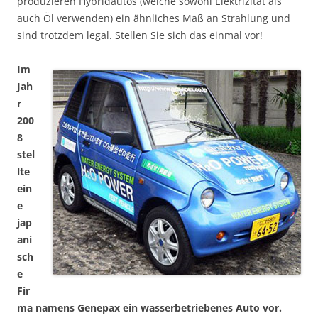
produzieren Hybridautos (welche sowohl Elektrizität als
auch Öl verwenden) ein ähnliches Maß an Strahlung und
sind trotzdem legal. Stellen Sie sich das einmal vor!
Im
Jah
r
200
8
stel
lte
ein
e
jap
ani
sch
e
Fir
ma namens Genepax ein wasserbetriebenes Auto vor.