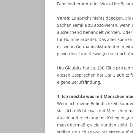
Familienberater oder Work-Life-Balanc
Vorab:
Es spricht nichts dagegen, als
Sachen Familie zu absolvieren, wenn 
ausreichend behandelt worden. Oder a
für Bulimie arbeitet. Das alles können
es, wenn Germanistikstudenten meinen
geworden. Und deswegen sei doch Ant
Uta Glaubitz hat ca. 200 Fälle pro Jah
diesen Gesprächen hat Uta Glaubitz fün
eigene Berufsfindung.
1. Ich möchte was mit Menschen ma
Wenn ich meine Befindlichkeitskunden 
sie: „Ich möchte was mit Menschen mac
Auseinandersetzung mit Kollegen gem
man übermäßig viele Kunden sieht. De
stellen sie sich so vor: Sie sitzen auf 