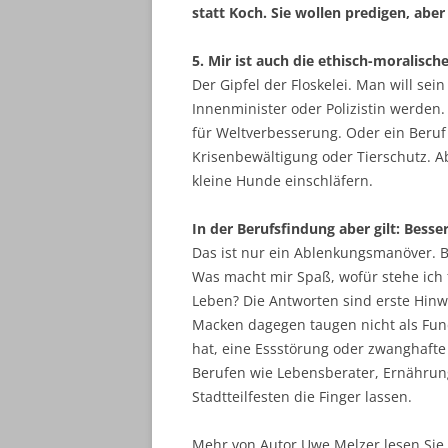
statt Koch. Sie wollen predigen, aber
5. Mir ist auch die ethisch-moralisch
Der Gipfel der Floskelei. Man will sei
Innenminister oder Polizistin werden.
für Weltverbesserung. Oder ein Beruf 
Krisenbewältigung oder Tierschutz. A
kleine Hunde einschläfern.
In der Berufsfindung aber gilt: Besse
Das ist nur ein Ablenkungsmanöver. B
Was macht mir Spaß, wofür stehe ich f
Leben? Die Antworten sind erste Hinwe
Macken dagegen taugen nicht als Fun
hat, eine Essstörung oder zwanghafte
Berufen wie Lebensberater, Ernährung
Stadtteilfesten die Finger lassen.
Mehr von Autor Uwe Melzer lesen Sie