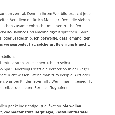
kunden zentral. Denn in ihrem Weltbild braucht jeder
eiter. Vor allem natürlich Manager. Denn die stehen
chischen Zusammenbruch. Um ihnen zu „helfen“,
ork-Life-Balance und Nachhaltigkeit sprechen. Ganz
al oder Leadership.
Ich bezweifle, dass jemand, der
s vorgearbeitet hat, solcherart Belehrung braucht.
rstellen.
f „mit Beraten“ zu machen. Ich bin selbst
b Spaß. Allerdings setzt ein Beraterjob in der Regel
dere nicht wissen. Wenn man zum Beispiel Arzt oder
en, was bei Kinderfieber hilft. Wenn man Ingenieur für
Betreiber des neuen Berliner Flughafens in
en gar keine richtige Qualifikation.
Sie wollen
, Zooberater statt Tierpfleger, Restaurantberater