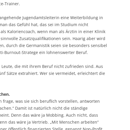
e-Trainer.
 angehende Jugendamtsleiterin eine Weiterbildung in
man das Gefühl hat, das sei im Studium nicht
ls Kaloriencoach, wenn man als Ärztin in einer Klinik
 sinnvolle Zusatzqualifikationen sein. Haarig aber wird
, durch die Germanistik seien sie besonders sensibel
i-Burnout-Stratege ein lohnenswerter Beruf.
r: Leute, die mit ihrem Beruf nicht zufrieden sind. Aus
f Sätze extrahiert. Wer sie vermeidet, erleichtert die
chen.
frage, was sie sich beruflich vorstellen, antworten
hen.“ Damit ist natürlich nicht die ständige
eint. Denn das wäre ja Mobbing. Auch nicht, dass
nn das wäre ja Vertrieb. „Mit Menschen arbeiten“
einer öffentlich finanzierten Stelle, genannt Non-Profit.