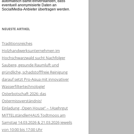
automatisch damit einverstanden, dass
eventuell anonymisierte Daten an
SocialMedia-Anbieter übertragen werden.
NEUESTE ARTIKEL
Traditionsreiches
Holzhandwerksunternehmen im
Hochschwarzwald sucht Nachfolger
Saubere, gesunde Raumluft und
gründliche, schadstofffreie Reinigung
darauf setzt Pro-Aqua mit innovativer
Wasserfiltertechnologie!
Osterbotschaft 2026: das
Ostermissverständnis!
Einladung „Open House“ – 1Asehrgut
MiTTELständlerHAUS Todtmoos am
Samstag 14.03.2026 & 21.03.2026 jeweils
von 10:00 bis 17:00 Uhr