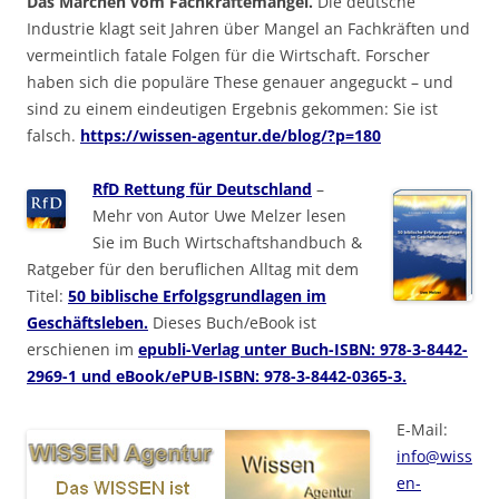
Das Märchen vom Fachkräftemangel.
Die deutsche
Industrie klagt seit Jahren über Mangel an Fachkräften und
vermeintlich fatale Folgen für die Wirtschaft. Forscher
haben sich die populäre These genauer angeguckt – und
sind zu einem eindeutigen Ergebnis gekommen: Sie ist
falsch.
https://wissen-agentur.de/blog/?p=180
RfD Rettung für Deutschland
–
Mehr von Autor Uwe Melzer lesen
Sie im Buch Wirtschaftshandbuch &
Ratgeber für den beruflichen Alltag mit dem
Titel:
50 biblische Erfolgsgrundlagen im
Geschäftsleben.
Dieses Buch/eBook ist
erschienen im
epubli-Verlag unter Buch-ISBN: 978-3-8442-
2969-1 und eBook/ePUB-ISBN: 978-3-8442-0365-3.
E-Mail:
info@wiss
en-