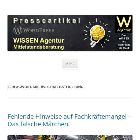
Zum
Inhalt
WordPress Presseartikel WISSEN
springen
Das WISSEN ist wertvoller als Geld!
Agentur
Menü
SCHLAGWORT-ARCHIV:
GEHALTSSTEIGERUNG
Fehlende Hinweise auf Fachkräftemangel –
Das falsche Märchen!