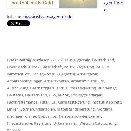
agentur.d
e
Internet:
www.wissen-agentur.de
Dieser Beitrag wurde am
22.02.2011
in
Allgemein
,
Deutschland
,
Downloads
,
eBook
,
Gesellschaft
,
Politik
,
Regierung
,
WISSEN
veröffentlicht. Schlagworte:
50
,
Agentur
,
Arbeitgeber
,
Arbeitsbedingungen
,
Arbeitskräften
,
Arbeitsministerium
,
Aufschwung
,
Beschäftigten
,
Buch
,
Bundesregierung
,
Bundestag
,
Deutsche
,
Deutschland
,
DIW
,
eBook
,
Erfolgsgrundlagen
,
Fachkräftemangel
,
Fata
,
FDP
,
Gehaltssteigerung
,
Institut
,
Kabinett
,
Linken
,
Löhnen
,
miserablen
,
Mittelstandsberatung
,
Morgana
,
niedrigen
,
online
,
Opposition
,
Personalschwierigkeiten
,
Pflegebranche
,
Regierung
,
Unternehmen
,
Wirtschaftsforschung
,
WISSEN
.