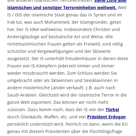
alle anderen islamischen Terroreinheiten:
siehe Liste aller
islamischen und sonstiger Terroreinheiten weltweit.
Weil
IS / ISIS der islamische Staat genau das in Syrien und im
Irak tut, was auch Mohammed, der Islamgründer, getan
hat. Der IS tötet wahlweise, insbesondere Christen und
Andersgläubige auf bestialische Art und Weise. Alle
nichtmuslimischen Frauen gelten als Freiwild, sind völlig
schutzlos und Vergewaltigungen und der Sklaverei
ausgesetzt. Der IS unterhält Freudenhäuser in denen diese
Frauen von IS-Kämpfern jederzeit immer und immer
wieder missbraucht werden. Zum Schluss werden Sie
umgebracht oder als Sklavinnen und Sexsklavinnen in
andere moslemische Länder verkauft, z.B. auch nach
Saudi-Arabien. Gleichzeit wird der islamische Terror in die
ganze Welt exportiert. Das können wir nicht mehr
zulassen. Dazu komm noch, dass der IS von der
Türkei
durch Ölankäufe, Waffen, etc. und von
Präsident Erdogan
persönlich unterstützt wird. Peinlich ist dann, wenn die EU
genau mit diesem Präsidenten über die Flüchtlingsfrage