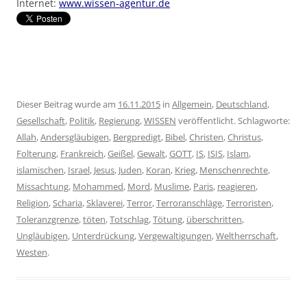
Internet:
www.wissen-agentur.de
Dieser Beitrag wurde am
16.11.2015
in
Allgemein
,
Deutschland
,
Gesellschaft
,
Politik
,
Regierung
,
WISSEN
veröffentlicht. Schlagworte:
Allah
,
Andersgläubigen
,
Bergpredigt
,
Bibel
,
Christen
,
Christus
,
Folterung
,
Frankreich
,
Geißel
,
Gewalt
,
GOTT
,
IS
,
ISIS
,
Islam
,
islamischen
,
Israel
,
Jesus
,
Juden
,
Koran
,
Krieg
,
Menschenrechte
,
Missachtung
,
Mohammed
,
Mord
,
Muslime
,
Paris
,
reagieren
,
Religion
,
Scharia
,
Sklaverei
,
Terror
,
Terroranschläge
,
Terroristen
,
Toleranzgrenze
,
töten
,
Totschlag
,
Tötung
,
überschritten
,
Ungläubigen
,
Unterdrückung
,
Vergewaltigungen
,
Weltherrschaft
,
Westen
.