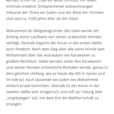
wurden schon ca. 2.500 vor Jesus Christus, mit Noah,
erstmals erwähnt. Entsprechende Aufzeichnungen
inklusive der Thora der Juden und der Bibel der Christen
sind also ca. 3100 Jahre älter als der Islam.
Mohammed als Religionsgründer des Islam wurde am
Anfang seiner Laufbahn von seinen arabischen Feinden
verfolgt. Deshalb beginnt der Koran in der ersten Hälfte
auch friedlich. Nach dem Sieg über alle seine Feinde kam
Mohammed über das Ausrauben von Karawanen zu
großem Reichtum. Dabei wurden unter den Karawanen
und seinen Feinden entsetzliche Bluttaten verübt, genau in
dem gleichen Umfang, wie es heute die ISIS in Syrien und
im Irak tut. Auch tausende von Juden lies Mohammed
einfach brutal hinrichten. Deshalb ist der Koran in der
zweiten Hälfte sehr kriegerisch und ruft zur Tötung aller
„Ungläubigen“ auf, mit dem Ziel die Weltherrschaft zu
erlangen.