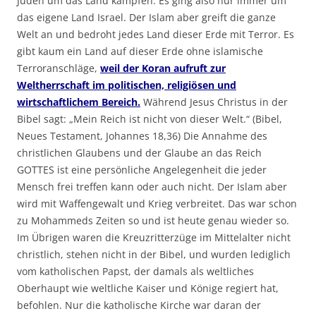
Juden um das Land kämpfen. Es ging also nur immer um
das eigene Land Israel. Der Islam aber greift die ganze
Welt an und bedroht jedes Land dieser Erde mit Terror. Es
gibt kaum ein Land auf dieser Erde ohne islamische
Terroranschläge,
weil der Koran aufruft zur
Weltherrschaft im politischen, religiösen und
wirtschaftlichem Bereich.
Während Jesus Christus in der
Bibel sagt: „Mein Reich ist nicht von dieser Welt.“ (Bibel,
Neues Testament, Johannes 18,36) Die Annahme des
christlichen Glaubens und der Glaube an das Reich
GOTTES ist eine persönliche Angelegenheit die jeder
Mensch frei treffen kann oder auch nicht. Der Islam aber
wird mit Waffengewalt und Krieg verbreitet. Das war schon
zu Mohammeds Zeiten so und ist heute genau wieder so.
Im Übrigen waren die Kreuzritterzüge im Mittelalter nicht
christlich, stehen nicht in der Bibel, und wurden lediglich
vom katholischen Papst, der damals als weltliches
Oberhaupt wie weltliche Kaiser und Könige regiert hat,
befohlen. Nur die katholische Kirche war daran der