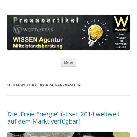
Zum
Inhalt
WordPress Presseartikel WISSEN
springen
Das WISSEN ist wertvoller als Geld!
Agentur
Menü
SCHLAGWORT-ARCHIV:
RESONANZMASCHINE
Die „Freie Energie“ ist seit 2014 weltweit
auf dem Markt verfügbar!