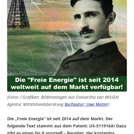
(Fotos / Grafiken: Bildmontagen aus Fotoarchiv von WISSEN
Agentur Mittelstandsberatung
Buchautor: Uwe Melzer
)
Die „Freie Energie“ ist seit 2014 auf dem Markt. Der
folgende Text stammt aus dem Patent: US-511916A! Dazu
gibt es einen Do it yourself – Bauplan, der kostenlos