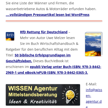
Sie eine Liste der Männer und Firmen, die
wasserbetriebene Autos & Motorräder erfunden haben.
….vollständigen Presseartikel lesen bei WordPress
RfD Rettung für Deutschland
–
Mehr von Autor Uwe Melzer lesen
Sie im Buch Wirtschaftshandbuch &
Ratgeber für den beruflichen Alltag mit dem
Titel:
50 biblische Erfolgsgrundlagen im
Geschäftsleben.
Dieses Buch/eBook ist
erschienen im
epubli-Verlag unter Buch-ISBN: 978-3-8442-
2969-1 und eBook/ePUB-ISBN: 978-3-8442-0365-3.
E-Mail:
info@wiss
en-
agentur.d
e