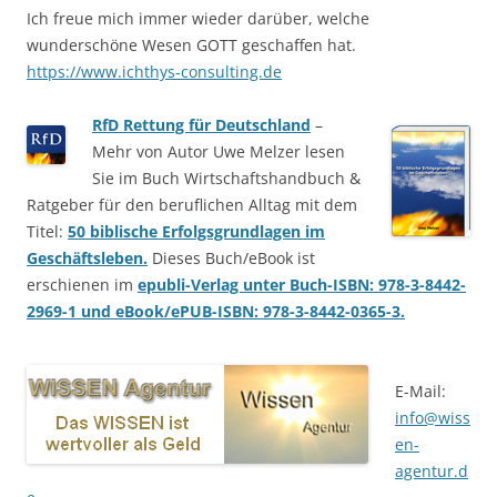
Ich freue mich immer wieder darüber, welche
wunderschöne Wesen GOTT geschaffen hat.
https://www.ichthys-consulting.de
RfD Rettung für Deutschland
–
Mehr von Autor Uwe Melzer lesen
Sie im Buch Wirtschaftshandbuch &
Ratgeber für den beruflichen Alltag mit dem
Titel:
50 biblische Erfolgsgrundlagen im
Geschäftsleben.
Dieses Buch/eBook ist
erschienen im
epubli-Verlag unter Buch-ISBN: 978-3-8442-
2969-1 und eBook/ePUB-ISBN: 978-3-8442-0365-3.
E-Mail:
info@wiss
en-
agentur.d