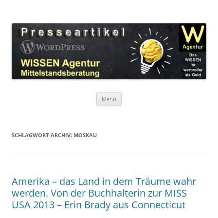
Zum
Inhalt
WordPress Presseartikel WISSEN
springen
Das WISSEN ist wertvoller als Geld!
Agentur
Menü
SCHLAGWORT-ARCHIV:
MOSKAU
Amerika – das Land in dem Träume wahr
werden. Von der Buchhalterin zur MISS
USA 2013 – Erin Brady aus Connecticut