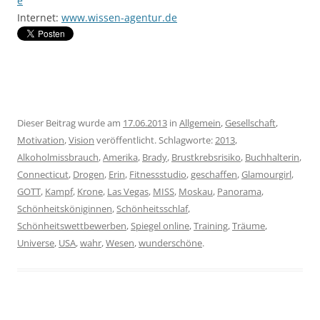
e
Internet:
www.wissen-agentur.de
Dieser Beitrag wurde am
17.06.2013
in
Allgemein
,
Gesellschaft
,
Motivation
,
Vision
veröffentlicht. Schlagworte:
2013
,
Alkoholmissbrauch
,
Amerika
,
Brady
,
Brustkrebsrisiko
,
Buchhalterin
,
Connecticut
,
Drogen
,
Erin
,
Fitnessstudio
,
geschaffen
,
Glamourgirl
,
GOTT
,
Kampf
,
Krone
,
Las Vegas
,
MISS
,
Moskau
,
Panorama
,
Schönheitsköniginnen
,
Schönheitsschlaf
,
Schönheitswettbewerben
,
Spiegel online
,
Training
,
Träume
,
Universe
,
USA
,
wahr
,
Wesen
,
wunderschöne
.